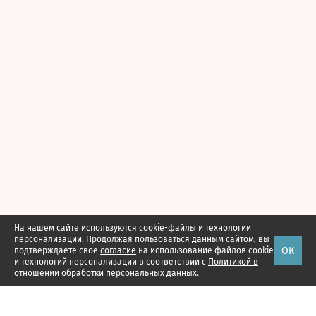
На нашем сайте используются cookie-файлы и технологии
персонализации. Продолжая пользоваться данным сайтом, вы
ОК
подтверждаете свое
согласие
на использование файлов cookie
и технологий персонализации в соответствии с
Политикой в
отношении обработки персональных данных.