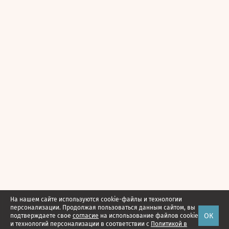
На нашем сайте используются cookie-файлы и технологии
персонализации. Продолжая пользоваться данным сайтом, вы
ОК
подтверждаете свое
согласие
на использование файлов cookie
и технологий персонализации в соответствии с
Политикой в