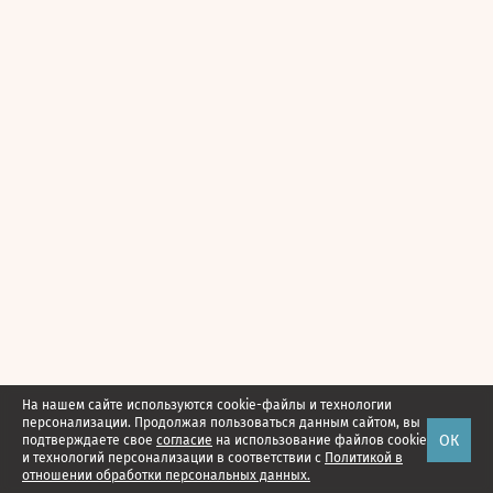
На нашем сайте используются cookie-файлы и технологии
персонализации. Продолжая пользоваться данным сайтом, вы
ОК
подтверждаете свое
согласие
на использование файлов cookie
и технологий персонализации в соответствии с
Политикой в
отношении обработки персональных данных.