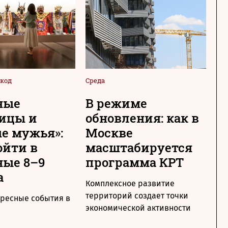
код
Среда
Сре
ные
В режиме
Н
ицы и
обновления: как в
с
е мужья»:
Москве
М
ойти в
масштабируется
т
ые 8–9
программа КРТ
п
а
Комплексное развитие
Ме
территорий создает точки
по
ересные события в
экономической активности
ра