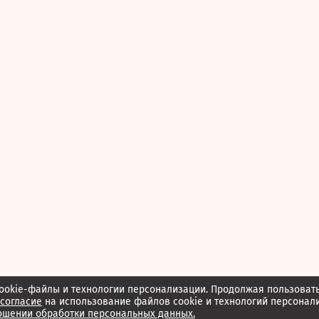
ookie-файлы и технологии персонализации. Продолжая пользоват
согласие
на использование файлов cookie и технологий персонал
ошении обработки персональных данных.