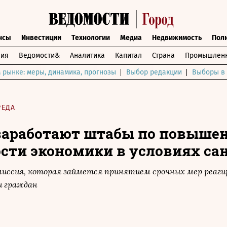
нсы
Инвестиции
Технологии
Медиа
Недвижимость
Пол
ния
Ведомости&
Аналитика
Капитал
Страна
Промышленн
 рынке: меры, динамика, прогнозы
Выбор редакции
Выборы в 
РЕДА
заработают штабы по повыше
сти экономики в условиях са
омиссия, которая займется принятием срочных мер реаги
и граждан