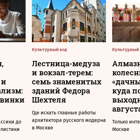
Культурный код
Культурный 
,
Лестница-медуза
Алмаз
и вокзал-терем:
колесн
 и
семь знаменитых
«дачны
ализм:
зданий Федора
куда п
овинки
Шехтеля
выходн
август
Где искать главные работы
архитектора русского модерна
ассики до
Только инт
в Москве
алистики
Москве