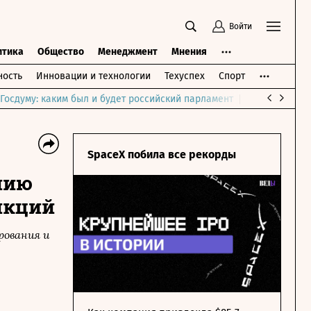
Войти
итика
Общество
Менеджмент
Мнения
ость
Инновации и технологии
Техуспех
Спорт
Госдуму: каким был и будет российский парламент
Война на Бли
SpaceX побила все рекорды
нию
нкций
рования и