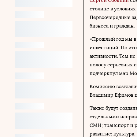
Сергей Собянин
соз
столице в условиях
Первоочередные за
бизнеса и граждан.
«Прошлый год мы в
инвестиций. По ито
активности. Тем не
полосу серьезных и
подчеркнул мэр Мо
Комиссию возглавит
Владимир Ефимов и
Также будут создан
отдельными направл
СМИ; транспорт и 
развитие; культура