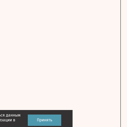
ься данным
изации в
Принять