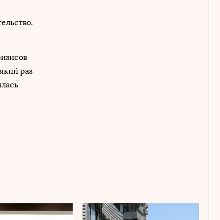
ельство.
ризисов
який раз
илась