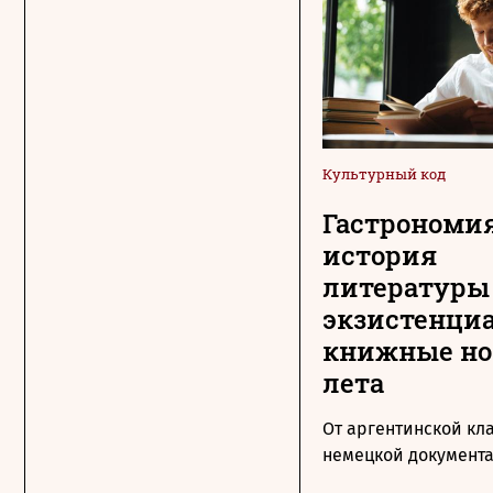
Культурный код
Гастрономия
история
литературы
экзистенци
книжные н
лета
От аргентинской кл
немецкой документ