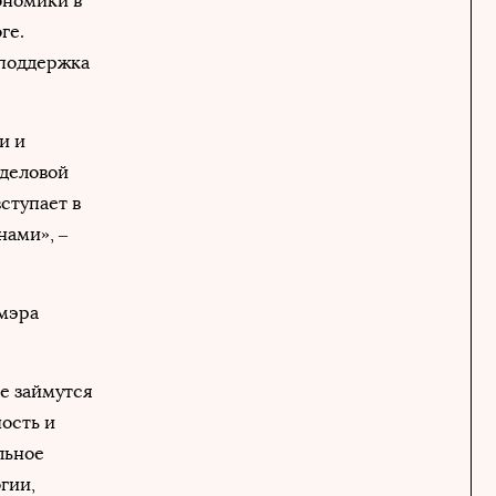
ономики в
ге.
 поддержка
и и
 деловой
ступает в
нами», –
ммэра
е займутся
ость и
льное
гии,