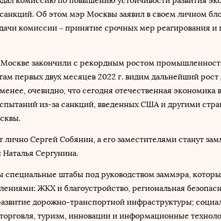
дал комиссию по повышению устойчивости развития эк
 санкций. Об этом мэр Москвы заявил в своем личном бло
дачи комиссии – принятие срочных мер реагирования и
 Москве закончили с рекордным ростом промышленност
гам первых двух месяцев 2022 г. видим дальнейший рост
 менее, очевидно, что сегодня отечественная экономика в
спытаний из-за санкций, введенных США и другими стра
сквы.
 лично Сергей Собянин, а его заместителями станут за
 Наталья Сергунина.
ы специальные штабы под руководством заммэра, которы
ениями: ЖКХ и благоустройство, региональная безопасн
развитие дорожно-транспортной инфраструктуры; социа
, торговля, туризм, инновации и информационные техноло