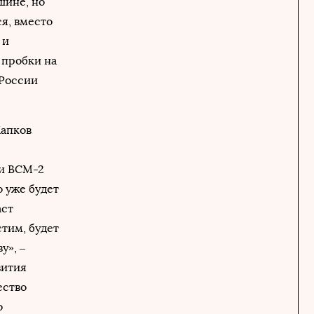
шине, но
я, вместо
 и
 пробки на
 России
Капков
 и ВСМ-2
о уже будет
аст
стим, будет
у», –
вития
ество
о