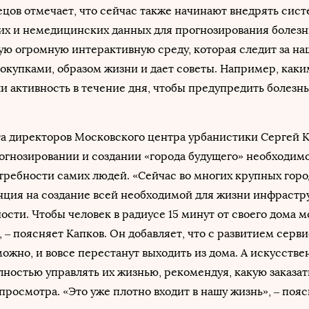
ецов отмечает, что сейчас также начинают внедрять сист
их и немедицинских данных для прогнозирования болезн
ую огромную интерактивную среду, которая следит за н
окупками, образом жизни и дает советы. Например, как
и активность в течение дня, чтобы предупредить болезнь»
та директоров Московского центра урбанистики Сергей 
рогнозировании и создании «города будущего» необходим
отребности самих людей. «Сейчас во многих крупных гор
нция на создание всей необходимой для жизни инфрастр
сти. Чтобы человек в радиусе 15 минут от своего дома м
, – поясняет Капков. Он добавляет, что с развитием серв
можно, и вовсе перестанут выходить из дома. А искусств
лностью управлять их жизнью, рекомендуя, какую заказат
просмотра. «Это уже плотно входит в нашу жизнь», – поя