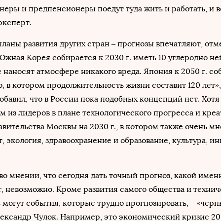
еры и предпенсионеры поедут туда жить и работать, и в
 эксперт.
планы развития других стран – прогнозы впечатляют, отм
Южная Корея собирается к 2030 г. иметь 10 углеродно н
е наносят атмосфере никакого вреда. Япония к 2050 г. со
, в котором продолжительность жизни составит 120 лет»,
добавил, что в России пока подобных концепций нет. Хот
м из лидеров в плане технологического прогресса и креа
авительства Москвы на 2030 г., в котором также очень мн
, экология, здравоохранение и образование, культура, и
о мнении, что сегодня дать точный прогноз, какой имен
т, невозможно. Кроме развития самого общества и технич
 могут события, которые трудно прогнозировать, – «чер
лександр Чулок. Например, это экономический кризис 200