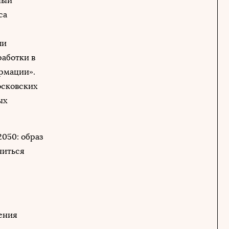
ный
са
ли
работки в
ормации».
осковских
ых
050: образ
ниться
гения