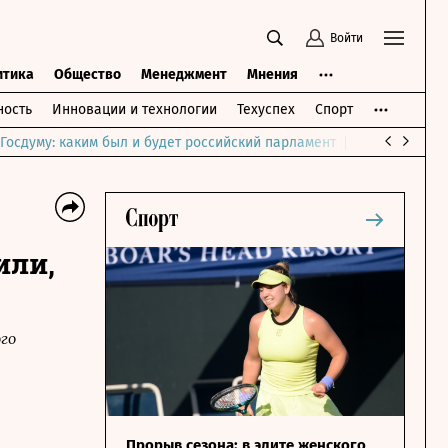
Войти
итика
Общество
Менеджмент
Мнения
ость
Инновации и технологии
Техуспех
Спорт
Госдуму: каким был и будет российский парламент
Война на Бли
или,
го
Прорыв сезона: в элите женского