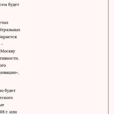
сем будет
етил
ейтральных
бирается
 –
я Москву
тивности.
ого
нновации»,
но будет
еского
ные
8 г. или