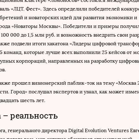
вационном кластере «Ломоносов» состоялся международ
аль «ЛЦТ. Фест». Здесь определили победителей конкур
бретений и новаторских идей для развития экономики и
рода «Новаторы Москвы». Победители и призеры получи
100 000 до 1,5 млн руб. и возможность внедрить свои раз
Также подвели итоги хакатона «Лидеры цифровой трансф
5 команд, которые лучше всех выполнили 25 кейсов от м
рупных корпораций, направленных на разработку цифров
ов.
акже прошел визионерский паблик-ток на тему «Москва 2
сти. Город» послушал экспертов и узнал, как может изме
двадцать шесть лет.
 – реальность
а, генерального директора Digital Evolution Ventures Ев