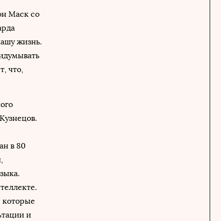
он Маск со
арда
нашу жизнь.
ридумывать
, что,
ного
Кузнецов.
ан в 80
,
зыка.
теллекте.
, которые
ьтации и