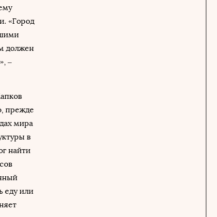
ему
и. «Город
ашими
им должен
, –
Капков
о, прежде
одах мира
уктуры в
ог найти
исов
енный
ь еду или
сняет