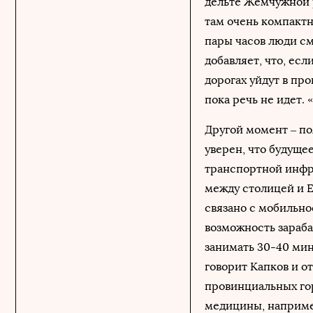
дельте Жемчужной р
там очень компактн
пары часов люди смо
добавляет, что, ес
дорогах уйдут в про
пока речь не идет. 
Другой момент – п
уверен, что будуще
транспортной инфр
между столицей и Е
связано с мобильно
возможность зараба
занимать 30-40 мин
говорит Капков и о
провинциальных гор
медицины, например