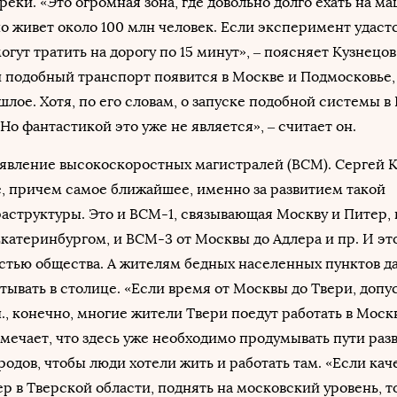
еки. «Это огромная зона, где довольно долго ехать на ма
о живет около 100 млн человек. Если эксперимент удастс
гут тратить на дорогу по 15 минут», – поясняет Кузнецов
ли подобный транспорт появится в Москве и Подмосковье,
шлое. Хотя, по его словам, о запуске подобной системы в
«Но фантастикой это уже не является», – считает он.
оявление высокоскоростных магистралей (ВСМ). Сергей 
е, причем самое ближайшее, именно за развитием такой
аструктуры. Это и ВСМ-1, связывающая Москву и Питер,
катеринбургом, и ВСМ-3 от Москвы до Адлера и пр. И эт
стью общества. А жителям бедных населенных пунктов д
тывать в столице. «Если время от Москвы до Твери, допу
., конечно, многие жители Твери поедут работать в Москв
тмечает, что здесь уже необходимо продумывать пути раз
одов, чтобы люди хотели жить и работать там. «Если кач
 в Тверской области, поднять на московский уровень, т