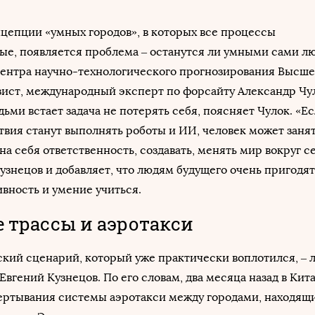
нцепции «умных городов», в которых все процессы
ые, появляется проблема – останутся ли умными сами л
Центра научно-технологического прогнозирования Высш
зист, международный эксперт по форсайту Александр Чу
ьми встает задача не потерять себя, поясняет Чулок. «Ес
вия станут выполнять роботы и ИИ, человек может заня
на себя ответственность, создавать, менять мир вокруг се
узнецов и добавляет, что людям будущего очень пригодят
ивность и умение учиться.
 трассы и аэротакси
ский сценарий, который уже практически воплотился, –
Евгений Кузнецов. По его словам, два месяца назад в Кит
вертывания системы аэротакси между городами, находящ