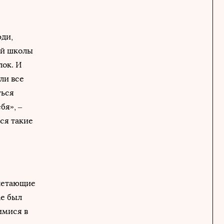
юди,
ей школы
лок. И
ли все
ться
бя», –
ся такие
 летающие
ае был
имися в