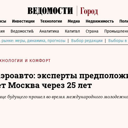
нсы
Инвестиции
Технологии
Медиа
Недвижимость
Пол
ния
Ведомости&
Аналитика
Капитал
Страна
Промышленн
 рынке: меры, динамика, прогнозы
Выбор редакции
Выборы в 
ЕХНОЛОГИИ И КОМФОРТ
аэроавто: эксперты предполож
т Москва через 25 лет
це будущего прошел во время международного молодежно