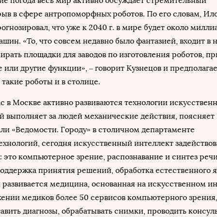
ие погода весь мир активно обсуждает стремительный
ыв в сфере антропоморфных роботов. По его словам, Ил
огнозировал, что уже к 2040 г. в мире будет около милли
ин. «То, что совсем недавно было фантазией, входит в 
рать площадки для заводов по изготовления роботов, п
 или другие функции», – говорит Кузнецов и предполагает
 такие роботы и в столице.
с в Москве активно развиваются технологии искусствен
й выполняет за людей механические действия, поясняет 
ли «Ведомости. Городу» в столичном департаменте
хнологий, сегодня искусственный интеллект задействов
: это компьютерное зрение, распознавание и синтез речи
оддержка принятия решений, обработка естественного я
развивается медицина, основанная на искусственном ин
жении медиков более 50 сервисов компьютерного зрения
авить диагнозы, обрабатывать снимки, проводить консул