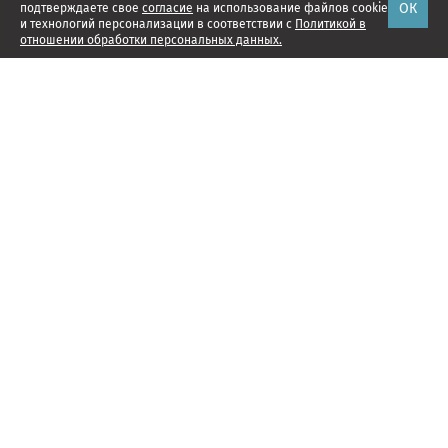
ОК
подтверждаете свое
согласие
на использование файлов cookie
и технологий персонализации в соответствии с
Политикой в
отношении обработки персональных данных.
Наши проекты
Подписка
Реклама
Справочник компаний
Об издании
Редакция