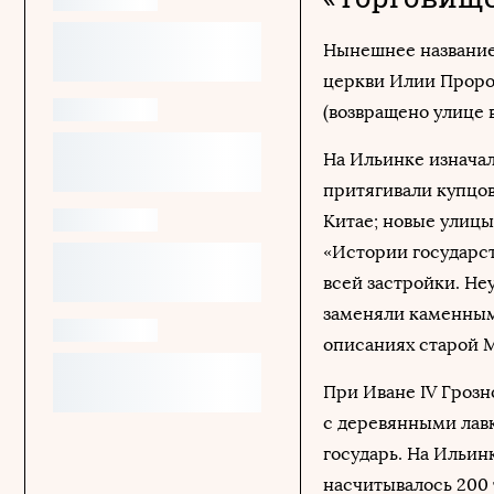
Нынешнее название
церкви Илии Пророк
(возвращено улице в
На Ильинке изнача
притягивали купцов
Китае; новые улицы
«Истории государст
всей застройки. Не
заменяли каменным
описаниях старой 
При Иване IV Грозн
с деревянными лавк
государь. На Ильинк
насчитывалось 200 