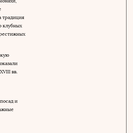
монахи,
е
а традиция
ю клубных
престижных
окую
показали
VIII вв.
 посад и
важные