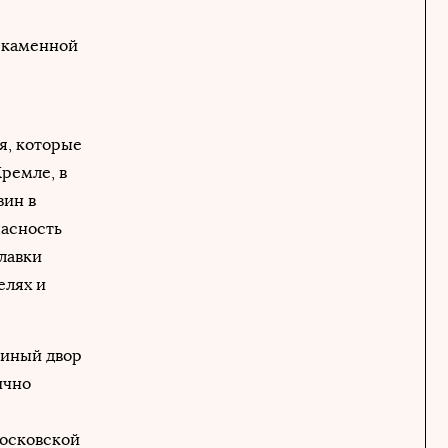
 каменной
я, которые
Кремле, в
зин в
пасность
 лавки
елях и
тиный двор
ично
московской