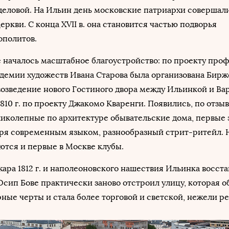
 деловой. На Ильин день московские патриархи совершал
ркви. С конца XVII в. она становится частью подворья
ополитов.
ице началось масштабное благоустройство: по проекту про
демии художеств Ивана Старова была организована Бирж
возведение нового Гостиного двора между Ильинкой и Ва
1810 г. по проекту Джакомо Кваренги. Появились, по отзы
ликолепные по архитектуре обывательские дома, первые
оря современным языком, разнообразный стрит-ритейл. 
аются и первые в Москве клубы.
ара 1812 г. и наполеоновского нашествия Ильинка восста
Осип Бове практически заново отстроил улицу, которая о
ые черты и стала более торговой и светской, нежели р