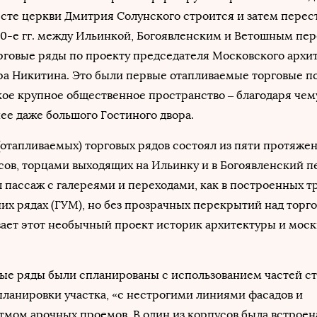
есте церкви Дмитрия Солунского строится и затем перес
60-е гг. между Ильинкой, Богоявленским и Ветошным пе
рговые ряды по проекту председателя Московского архи
ра Никитина. Это были первые отапливаемые торговые 
акое крупное общественное пространство – благодаря чем
ее даже большого Гостиного двора.
отапливаемых) торговых рядов состоял из пяти протяже
ов, торцами выходящих на Ильинку и в Богоявленский п
 пассаж с галереями и переходами, как в построенных 
их рядах (ГУМ), но без прозрачных перекрытий над торг
ает этот необычный проект историк архитектуры и моск
лые ряды были спланированы с использованием частей с
планировки участка, «с нестрогими линиями фасадов и
мом арочных проемов. В один из корпусов была встроен