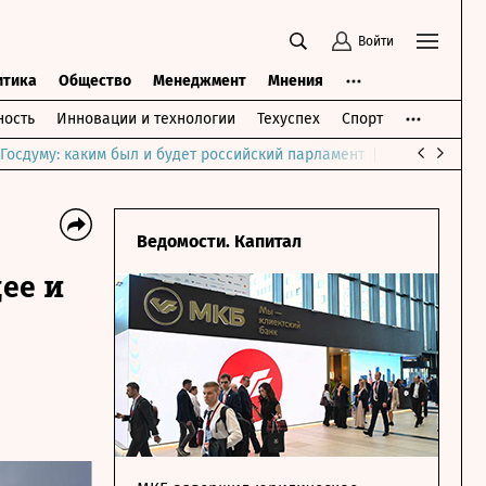
Войти
итика
Общество
Менеджмент
Мнения
ость
Инновации и технологии
Техуспех
Спорт
Госдуму: каким был и будет российский парламент
Война на Бли
Ведомости. Капитал
ее и