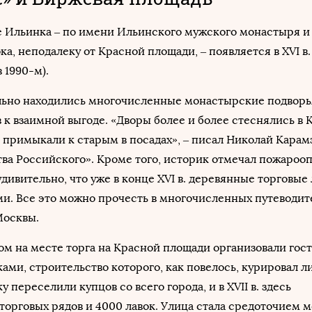
 Ильинка ‒ по имени Ильинского мужского монастыря и
а, неподалеку от Красной площади, – появляется в XVI в.
 1990-м).
льно находились многочисленные монастырские подворь
 к взаимной выгоде. «Дворы более и более стеснялись в 
 примыкали к старым в посадах», – писал Николай Карам
ва Российского». Кроме того, историк отмечал пожароо
удивительно, что уже в конце XVI в. деревянные торговые
и. Все это можно прочесть в многочисленных путеводит
Москвы.
ом на месте торга на Красной площади организовали гос
ами, строительство которого, как повелось, курировал л
у переселили купцов со всего города, и в XVII в. здесь
торговых рядов и 4000 лавок. Улица стала средоточием 