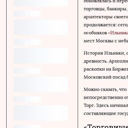
обновлялась и пере
торговцы, банкиры,
архитекторы своег
продолжается: сего
особняков
«Ильинк
мест Москвы с неб
История Ильинки, о
древность. Археоло
раскопки на Биржев
Московский посад 
Можно сказать, что 
непосредственно от
Торг. Здесь начина
составляющие госу
«Торговище