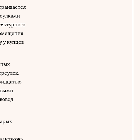
траивается
реулками
тектурного
помещения
у у купцов
нных
ереулок.
тридцатью
овыми
вовед
тарых
а церковь