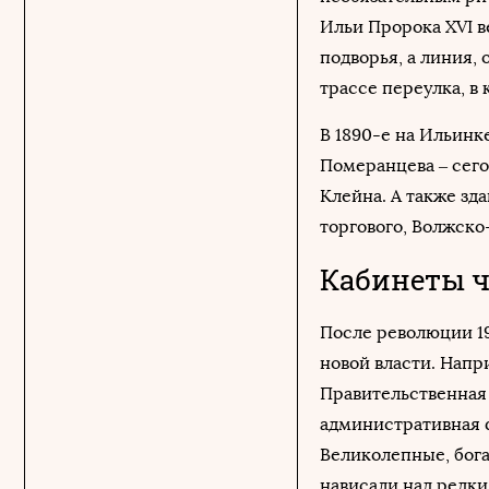
Ильи Пророка XVI в
подворья, а линия,
трассе переулка, в
В 1890-е на Ильинк
Померанцева – сего
Клейна. А также з
торгового, Волжско
Кабинеты ч
После революции 19
новой власти. Напр
Правительственная 
административная ф
Великолепные, бога
нависали над редк