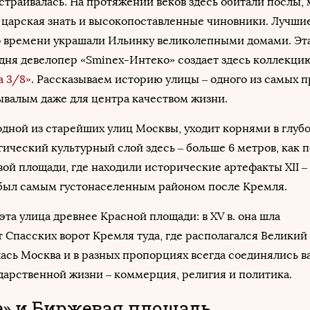
страивалась. На протяжении веков здесь обитали послы, 
 царская знать и высокопоставленные чиновники. Лучши
о времени украшали Ильинку великолепными домами. Эт
дня девелопер «Sminex-Интеко» создает здесь коллекци
а 3/8»
. Рассказываем историю улицы ‒ одного из самых 
ывалым даже для центра качеством жизни.
дной из старейших улиц Москвы, уходит корнями в глуб
гический культурный слой здесь – больше 6 метров, как 
ой площади, где находили исторические артефакты XII – X
был самым густонаселенным районом после Кремля.
эта улица древнее Красной площади: в XV в. она шла
 Спасских ворот Кремля туда, где располагался Великий
лась Москва и в разных пропорциях всегда соединялись 
дарственной жизни ‒ коммерция, религия и политика.
» и Биржевая площадь