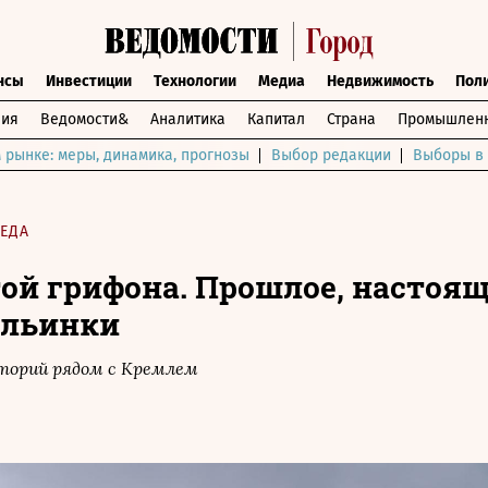
нсы
Инвестиции
Технологии
Медиа
Недвижимость
Пол
ния
Ведомости&
Аналитика
Капитал
Страна
Промышленн
 рынке: меры, динамика, прогнозы
Выбор редакции
Выборы в 
ЕДА
ой грифона. Прошлое, настоящ
Ильинки
торий рядом с Кремлем