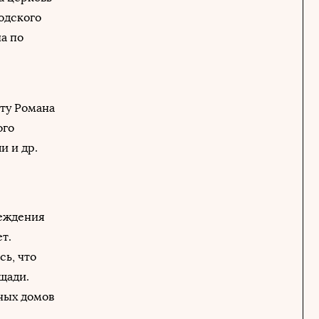
одского
а по
кту Романа
ого
и и др.
реждения
т.
сь, что
щади.
ных домов