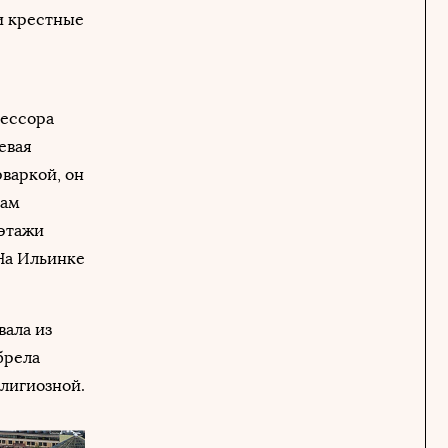
и крестные
фессора
евая
рваркой, он
вам
 этажи
На Ильинке
вала из
брела
елигиозной.