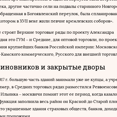
ека, другие частично сели на подвалы старинного Новгор
 обращенная в Богоявленский переулок, была спланирован
 котором в XVII веке жили певчие кремлевских соборов».
е строят Верхние торговые ряды по проекту Александра
дня это ГУМ – и Средние, для оптовой торговли, по прое
дания крупнейших банков Российской империи: Московск
-Камского коммерческого, Русского для внешней торговл
иновников и закрытые дворы
17 г. большую часть зданий занимали уже не купцы, а уч
имер, в Средних торговых рядах разместился Реввоенсове
Ильинка – москвичи помнят этот ее период, когда казало
ункция заполнила весь район он Красной до Старой пло
то украшенные здания страховых обществ, банков, доход
ими прохожими.