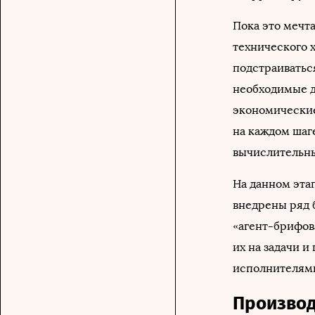
Пока это мечта
технического х
подстраиваться
необходимые д
экономические
на каждом шаг
вычислительн
На данном эта
внедрены ряд б
«агент-брифов
их на задачи 
исполнителями
Производ