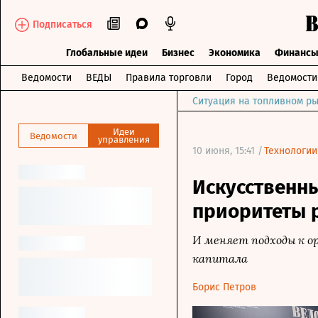
Подписаться
Глобальные идеи
Бизнес
Экономика
Финанс
Ведомости
ВЕДЫ
Правила торговли
Город
Ведомост
Ситуация на топливном ры
Идеи
Ведомости
управления
10 июня, 15:41 /
Технологии
Искусственны
приоритеты 
И меняет подходы к ор
капитала
Борис Петров