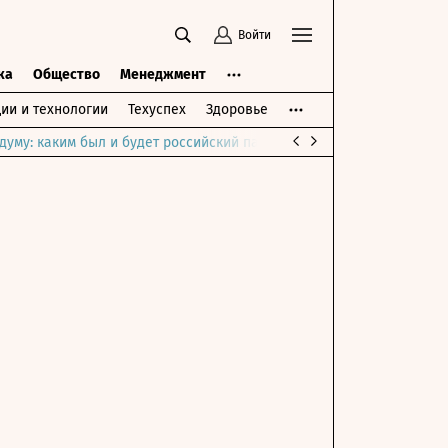
Войти
ка
Общество
Менеджмент
ии и технологии
Техуспех
Здоровье
думу: каким был и будет российский парламент
Война на Ближне