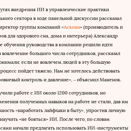
утях внедрения ИИ в управленческие практики
ьного сектора в ходе панельной дискуссии рассказал
иректор группы компаний «
Аскона
» (производитель и
ов для здорового сна, дома и интерьера) Александр
е обучения руководства в компании решили идти
з вовлечение большого числа сотрудников, рассказал
онимали: если не вовлечем людей в эту большую
процесс пойдет тяжело. Нам не хотелось действовать
ровневый контроль и давление», – объяснил Маненок.
учили работе с ИИ около 1200 сотрудников, но
менения полученных навыков на работе не стали, дав им
жность «наработать лайфхаки в быту», упростив личную
 научить «не бояться» ИИ. После чего, по словам
 сами начали предлагать использовать ИИ-инструменты