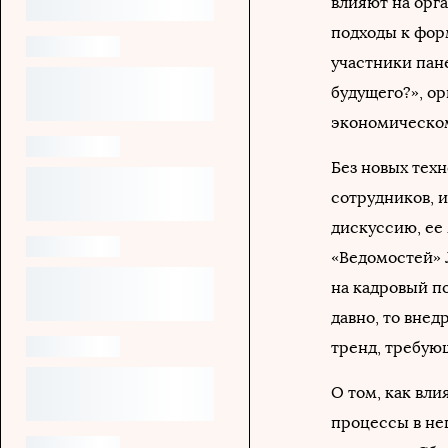
влияют на орг
подходы к фор
участники пан
будущего?», о
экономическом
Без новых тех
сотрудников, 
дискуссию, ее
«Ведомостей» 
на кадровый п
давно, то вне
тренд, требую
О том, как вл
процессы в не