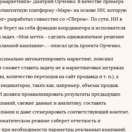
рмаркетинга» Дмитрий Орченко. В качестве примера
ьтиагентную платформу «Марк» на основе ИИ, которую
г» разработал совместно со «Сбером». По сути, ИИ в
е берет на себя функции координатора и исполнителя
 задач. «Моя мечта – сделать однокнопочное решение
екламной кампании», – описал цель проекта Орченко.
аксимально автоматизировать маркетинг, пояснил
т сможет ставить задачу не в маркетинговых метриках
и, количество переходов на сайт продавца и т. п.), а
-индикаторах, таких как, например, объемы продаж.
И должен проанализировать результаты предыдущих
паний, свежие данные и аналитику, составить
пании и даже сгенерировать соответствующий контент.
томатическом режиме соберет отчетность и
 при необходимости параметры рекламных компаний.