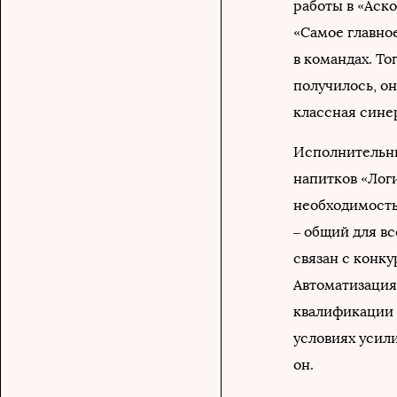
работы в «Аск
«Самое главно
в командах. То
получилось, он
классная синер
Исполнительны
напитков «Логи
необходимость
– общий для в
связан с конку
Автоматизация
квалификации 
условиях усил
он.