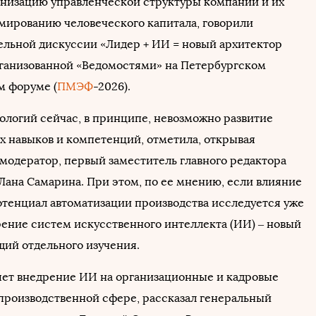
анизацию управленческой структуры компаний и их
мированию человеческого капитала, говорили
ельной дискуссии «Лидер + ИИ = новый архитектор
рганизованной «Ведомостями» на Петербургском
 форуме (
ПМЭФ
-2026).
нологий сейчас, в принципе, невозможно развитие
их навыков и компетенций, отметила, открывая
 модератор, первый заместитель главного редактора
Лана Самарина. При этом, по ее мнению, если влияние
отенциал автоматизации производства исследуется уже
дрение систем искусственного интеллекта (ИИ) – новый
щий отдельного изучения.
ияет внедрение ИИ на организационные и кадровые
производственной сфере, рассказал генеральный