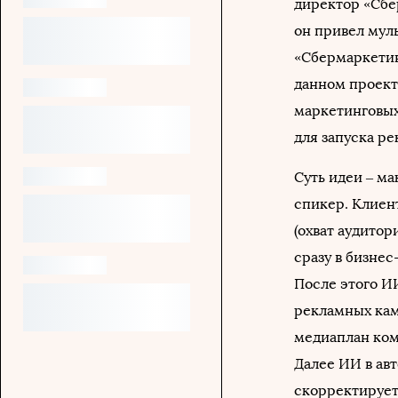
директор «Сбе
он привел мул
«Сбермаркетин
данном проект
маркетинговых
для запуска р
Суть идеи – м
спикер. Клиен
(охват аудитори
сразу в бизнес
После этого И
рекламных кам
медиаплан ком
Далее ИИ в ав
скорректирует