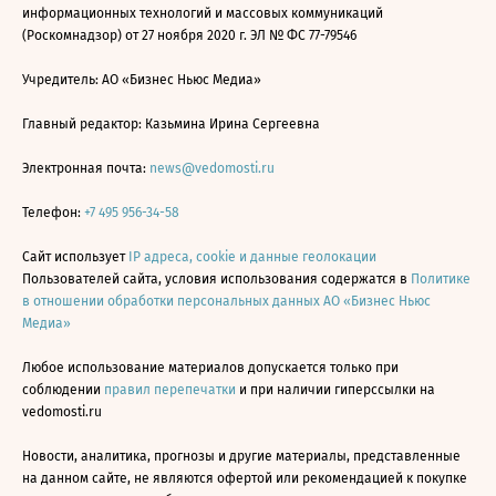
информационных технологий и массовых коммуникаций
(Роскомнадзор) от 27 ноября 2020 г. ЭЛ № ФС 77-79546
Учредитель: АО «Бизнес Ньюс Медиа»
Главный редактор: Казьмина Ирина Сергеевна
Электронная почта:
news@vedomosti.ru
Телефон:
+7 495 956-34-58
Сайт использует
IP адреса, cookie и данные геолокации
Пользователей сайта, условия использования содержатся в
Политике
в отношении обработки персональных данных АО «Бизнес Ньюс
Медиа»
Любое использование материалов допускается только при
соблюдении
правил перепечатки
и при наличии гиперссылки на
vedomosti.ru
Новости, аналитика, прогнозы и другие материалы, представленные
на данном сайте, не являются офертой или рекомендацией к покупке