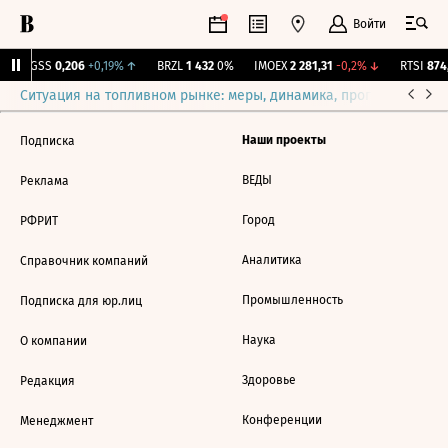
Войти
RGSS
0,206
+0,19%
↑
BRZL
1 432
0%
IMOEX
2 281,31
-0,2%
↓
RTSI
874,
Ситуация на топливном рынке: меры, динамика, прогнозы
Выб
Наши проекты
Подписка
ВЕДЫ
Реклама
Город
РФРИТ
Аналитика
Справочник компаний
Промышленность
Подписка для юр.лиц
Наука
О компании
Здоровье
Редакция
Конференции
Менеджмент