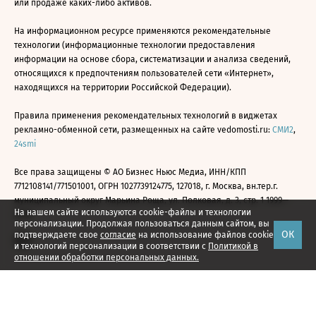
или продаже каких-либо активов.
На информационном ресурсе применяются рекомендательные
технологии (информационные технологии предоставления
информации на основе сбора, систематизации и анализа сведений,
относящихся к предпочтениям пользователей сети «Интернет»,
находящихся на территории Российской Федерации).
Правила применения рекомендательных технологий в виджетах
рекламно-обменной сети, размещенных на сайте vedomosti.ru:
СМИ2
,
24smi
Все права защищены © АО Бизнес Ньюс Медиа, ИНН/КПП
7712108141/771501001, ОГРН 1027739124775, 127018, г. Москва, вн.тер.г.
муниципальный округ Марьина Роща, ул. Полковая, д. 3, стр. 1 1999—
На нашем сайте используются cookie-файлы и технологии
2026
персонализации. Продолжая пользоваться данным сайтом, вы
ОК
подтверждаете свое
согласие
на использование файлов cookie
и технологий персонализации в соответствии с
Политикой в
отношении обработки персональных данных.