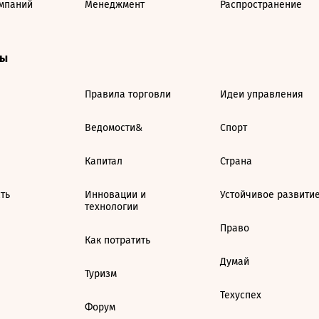
мпаний
Менеджмент
Распространение
ты
Правила торговли
Идеи управления
Ведомости&
Спорт
Капитал
Страна
ть
Инновации и
Устойчивое развити
технологии
Право
Как потратить
Думай
Туризм
Техуспех
Форум