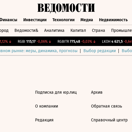
Финансы
Инвестиции
Технологии
Медиа
Недвижимость
ород
Ведомости&
Аналитика
Капитал
Страна
Промышле
а
Финансы
Инвестиции
Технологии
Медиа
Недвижимос
,12%
↓
RGBI
115,17
-0,06%
↓
RGBITR
775,48
-0,03%
↓
LKOH
4 621,5
-0,64%
ивном рынке: меры, динамика, прогнозы
Выбор редакции
Выбо
Подписка для юр.лиц
Архив
О компании
Обратная связь
Редакция
Справочный центр