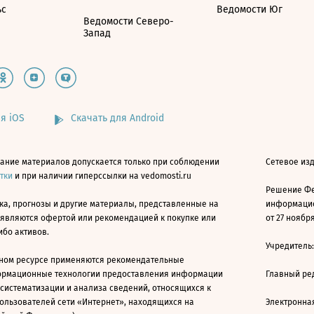
ьс
Ведомости Юг
Ведомости Северо-
Запад
я iOS
Скачать для Android
ание материалов допускается только при соблюдении
Сетевое изд
атки
и при наличии гиперссылки на vedomosti.ru
Решение Фе
ка, прогнозы и другие материалы, представленные на
информацио
 являются офертой или рекомендацией к покупке или
от 27 ноября
ибо активов.
Учредитель
ном ресурсе применяются рекомендательные
ормационные технологии предоставления информации
Главный ре
 систематизации и анализа сведений, относящихся к
ользователей сети «Интернет», находящихся на
Электронна