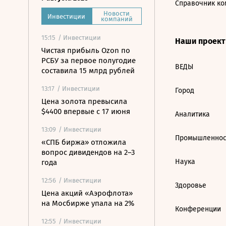
Справочник ко
Новости
Инвестиции
компаний
15:15
/ Инвестиции
Наши проек
Чистая прибыль Ozon по
РСБУ за первое полугодие
ВЕДЫ
составила 15 млрд рублей
13:17
/ Инвестиции
Город
Цена золота превысила
$4400 впервые с 17 июня
Аналитика
13:09
/ Инвестиции
Промышленнос
«СПБ биржа» отложила
вопрос дивидендов на 2–3
Наука
года
12:56
/ Инвестиции
Здоровье
Цена акций «Аэрофлота»
на Мосбирже упала на 2%
Конференции
12:55
/ Инвестиции