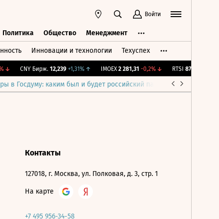
Войти
Политика
Общество
Менеджмент
нность
Инновации и технологии
Техуспех
ть
Политика
Общество
Менеджмент
↓
CNY Бирж.
12,239
+1,31%
↑
IMOEX
2 281,31
-0,2%
↓
RTSI
874,64
-1,12%
ры в Госдуму: каким был и будет российский парламент
Война н
Контакты
127018, г. Москва, ул. Полковая, д. 3, стр. 1
На карте
+7 495 956-34-58