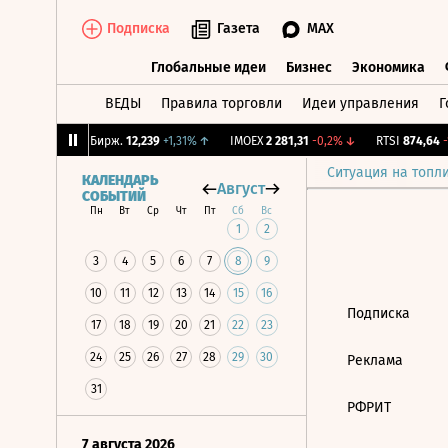
Подписка
Газета
MAX
Глобальные идеи
Бизнес
Экономика
ВЕДЫ
Правила торговли
Идеи управления
Г
Глобальные идеи
Бизнес
Экономик
,64%
↓
CNY Бирж.
12,239
+1,31%
↑
IMOEX
2 281,31
-0,2%
↓
RTSI
874,64
-1
Ситуация на топл
КАЛЕНДАРЬ
Август
СОБЫТИЙ
Пн
Вт
Ср
Чт
Пт
Сб
Вс
1
2
3
4
5
6
7
8
9
10
11
12
13
14
15
16
Подписка
17
18
19
20
21
22
23
24
25
26
27
28
29
30
Реклама
31
РФРИТ
7 августа 2026