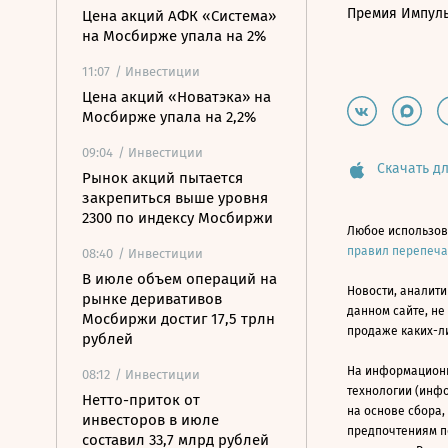
Премия Импул
Цена акций АФК «Система»
на Мосбирже упала на 2%
11:07
/ Инвестиции
Цена акций «Новатэка» на
Мосбирже упала на 2,2%
09:04
/ Инвестиции
Скачать дл
Рынок акций пытается
закрепиться выше уровня
2300 по индексу Мосбиржи
Любое использов
правил перепеч
08:40
/ Инвестиции
В июле объем операций на
Новости, аналити
рынке деривативов
данном сайте, не
Мосбиржи достиг 17,5 трлн
продаже каких-л
рублей
На информацион
08:12
/ Инвестиции
технологии (инф
Нетто-приток от
на основе сбора,
инвесторов в июле
предпочтениям п
составил 33,7 млрд рублей