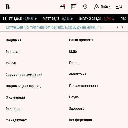
Войти
LIFE
1,845
+0,54%
↑
MSTT
76,15
+0,2%
↑
IMOEX
2 281,31
-0,2%
↓
RTSI
Ситуация на топливном рынке: меры, динамика, прогнозы
Выб
Наши проекты
Подписка
ВЕДЫ
Реклама
Город
РФРИТ
Аналитика
Справочник компаний
Промышленность
Подписка для юр.лиц
Наука
О компании
Здоровье
Редакция
Конференции
Менеджмент