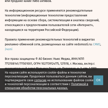
или продаже каких-либо активов.
На информационном ресурсе применяются рекомендательные
технологии (информационные технологии предоставления
информации на основе сбора, систематизации и анализа сведений,
относящихся к предпочтениям пользователей сети «Интернет»,
находящихся на территории Российской Федерации).
Правила применения рекомендательных технологий в виджетах
рекламно-обменной сети, размещенных на сайте vedomosti.ru:
СМИ2
,
24smi
Все права защищены © АО Бизнес Ньюс Медиа, ИНН/КПП
7712108141/771501001, ОГРН 1027739124775, 127018, г. Москва, вн.тер.г.
муниципальный округ Марьина Роща, ул. Полковая, д. 3, стр. 1 1999—
На нашем сайте используются cookie-файлы и технологии
2026
персонализации. Продолжая пользоваться данным сайтом, вы
ОК
подтверждаете свое
согласие
на использование файлов cookie
и технологий персонализации в соответствии с
Политикой в
отношении обработки персональных данных.