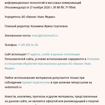
информационных технологий и массовых коммуникаций
(Роскомнадзор) от 27 ноября 2020 г. ЭЛ № ФС 77-79546
Учредитель: АО «Бизнес Ньюс Медиа»
Главный редактор: Казьмина Ирина Сергеевна
Электронная почта:
news@vedomosti.ru
Телефон:
+7 495 956-34-58
Сайт использует
IP адреса, cookie и данные геолокации
Пользователей сайта, условия использования содержатся в
Политике
в отношении обработки персональных данных АО «Бизнес Ньюс
Медиа»
Любое использование материалов допускается только при
соблюдении
правил перепечатки
и при наличии гиперссылки на
vedomosti.ru
Новости, аналитика, прогнозы и другие материалы, представленные
на данном сайте, не являются офертой или рекомендацией к покупке