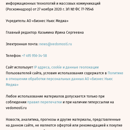
информационных технологий и массовых коммуникаций
(Роскомнадзор) от 27 ноября 2020 г. ЭЛ № ФС 77-79546
Учредитель: АО «Бизнес Ньюс Медиа»
Главный редактор: Казьмина Ирина Сергеевна
Электронная почта:
news@vedomosti.ru
Телефон:
+7 495 956-34-58
Сайт использует
IP адреса, cookie и данные геолокации
Пользователей сайта, условия использования содержатся в
Политике
в отношении обработки персональных данных АО «Бизнес Ньюс
Медиа»
Любое использование материалов допускается только при
соблюдении
правил перепечатки
и при наличии гиперссылки на
vedomosti.ru
Новости, аналитика, прогнозы и другие материалы, представленные
на данном сайте, не являются офертой или рекомендацией к покупке