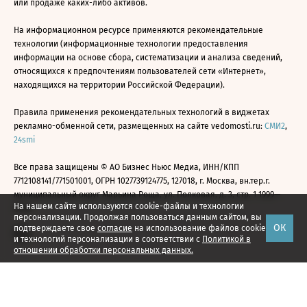
или продаже каких-либо активов.
На информационном ресурсе применяются рекомендательные
технологии (информационные технологии предоставления
информации на основе сбора, систематизации и анализа сведений,
относящихся к предпочтениям пользователей сети «Интернет»,
находящихся на территории Российской Федерации).
Правила применения рекомендательных технологий в виджетах
рекламно-обменной сети, размещенных на сайте vedomosti.ru:
СМИ2
,
24smi
Все права защищены © АО Бизнес Ньюс Медиа, ИНН/КПП
7712108141/771501001, ОГРН 1027739124775, 127018, г. Москва, вн.тер.г.
муниципальный округ Марьина Роща, ул. Полковая, д. 3, стр. 1 1999—
На нашем сайте используются cookie-файлы и технологии
2026
персонализации. Продолжая пользоваться данным сайтом, вы
ОК
подтверждаете свое
согласие
на использование файлов cookie
и технологий персонализации в соответствии с
Политикой в
отношении обработки персональных данных.