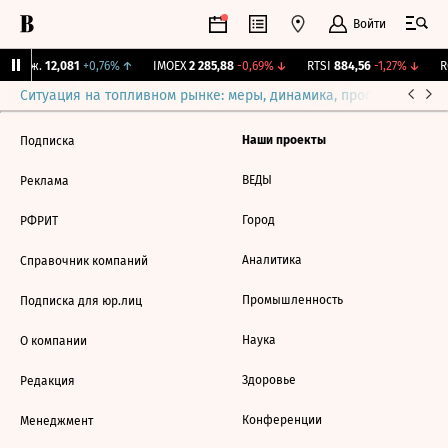
Войти
 Бирж.
12,081
+0,76%
↑
IMOEX
2 285,88
-0,69%
↓
RTSI
884,56
-1,27%
↓
R
Ситуация на топливном рынке: меры, динамика, прогнозы
Выб
Наши проекты
Подписка
ВЕДЫ
Реклама
Город
РФРИТ
Аналитика
Справочник компаний
Промышленность
Подписка для юр.лиц
Наука
О компании
Здоровье
Редакция
Конференции
Менеджмент