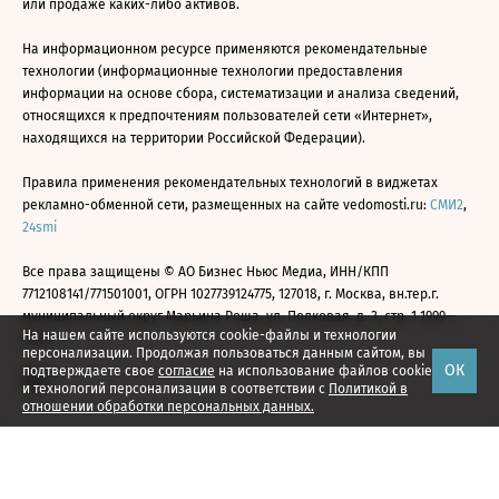
или продаже каких-либо активов.
На информационном ресурсе применяются рекомендательные
технологии (информационные технологии предоставления
информации на основе сбора, систематизации и анализа сведений,
относящихся к предпочтениям пользователей сети «Интернет»,
находящихся на территории Российской Федерации).
Правила применения рекомендательных технологий в виджетах
рекламно-обменной сети, размещенных на сайте vedomosti.ru:
СМИ2
,
24smi
Все права защищены © АО Бизнес Ньюс Медиа, ИНН/КПП
7712108141/771501001, ОГРН 1027739124775, 127018, г. Москва, вн.тер.г.
муниципальный округ Марьина Роща, ул. Полковая, д. 3, стр. 1 1999—
На нашем сайте используются cookie-файлы и технологии
2026
персонализации. Продолжая пользоваться данным сайтом, вы
ОК
подтверждаете свое
согласие
на использование файлов cookie
и технологий персонализации в соответствии с
Политикой в
отношении обработки персональных данных.