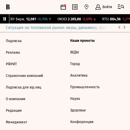
Войти
↓
CNY Бирж.
12,081
+0,76%
↑
IMOEX
2 285,88
-0,69%
↓
RTSI
884,56
-1,27%
Ситуация на топливном рынке: меры, динамика, прогнозы
Выб
Наши проекты
Подписка
ВЕДЫ
Реклама
Город
РФРИТ
Аналитика
Справочник компаний
Промышленность
Подписка для юр.лиц
Наука
О компании
Здоровье
Редакция
Конференции
Менеджмент