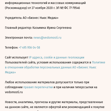
информационных технологий и массовых коммуникаций
(Роскомнадзор) от 27 ноября 2020 г. ЭЛ № ФС 77-79546
Учредитель: АО «Бизнес Ньюс Медиа»
Главный редактор: Казьмина Ирина Сергеевна
Электронная почта:
news@vedomosti.ru
Телефон:
+7 495 956-34-58
Сайт использует
IP адреса, cookie и данные геолокации
Пользователей сайта, условия использования содержатся в
Политике
в отношении обработки персональных данных АО «Бизнес Ньюс
Медиа»
Любое использование материалов допускается только при
соблюдении
правил перепечатки
и при наличии гиперссылки на
vedomosti.ru
Новости, аналитика, прогнозы и другие материалы, представленные
на данном сайте, не являются офертой или рекомендацией к покупке