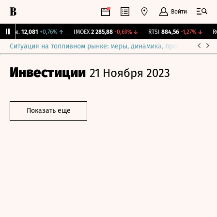
Войти
Бирж.
12,081
+0,76%
↑
IMOEX
2 285,88
-0,69%
↓
RTSI
884,56
-1,27%
↓
RG
Ситуация на топливном рынке: меры, динамика, прогнозы
Выб
Инвестиции
21 Ноября 2023
Показать еще