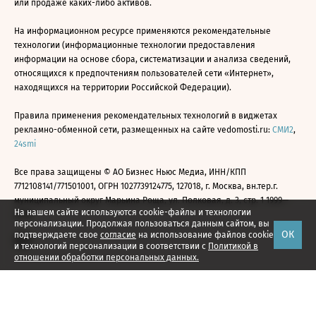
или продаже каких-либо активов.
На информационном ресурсе применяются рекомендательные
технологии (информационные технологии предоставления
информации на основе сбора, систематизации и анализа сведений,
относящихся к предпочтениям пользователей сети «Интернет»,
находящихся на территории Российской Федерации).
Правила применения рекомендательных технологий в виджетах
рекламно-обменной сети, размещенных на сайте vedomosti.ru:
СМИ2
,
24smi
Все права защищены © АО Бизнес Ньюс Медиа, ИНН/КПП
7712108141/771501001, ОГРН 1027739124775, 127018, г. Москва, вн.тер.г.
муниципальный округ Марьина Роща, ул. Полковая, д. 3, стр. 1 1999—
На нашем сайте используются cookie-файлы и технологии
2026
персонализации. Продолжая пользоваться данным сайтом, вы
ОК
подтверждаете свое
согласие
на использование файлов cookie
и технологий персонализации в соответствии с
Политикой в
отношении обработки персональных данных.