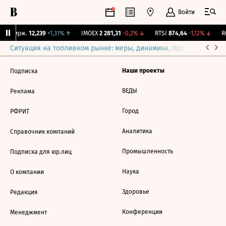
Войти
NY Бирж.
12,239
+1,31%
↑
IMOEX
2 281,31
-0,2%
↓
RTSI
874,64
-1,12%
↓
RG
Ситуация на топливном рынке: меры, динамика, прогнозы
Выб
Наши проекты
Подписка
ВЕДЫ
Реклама
Город
РФРИТ
Аналитика
Справочник компаний
Промышленность
Подписка для юр.лиц
Наука
О компании
Здоровье
Редакция
Конференции
Менеджмент