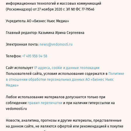
информационных технологий и массовых коммуникаций
(Роскомнадзор) от 27 ноября 2020 г. ЭЛ № ФС 77-79546
Учредитель: АО «Бизнес Ньюс Медиа»
Главный редактор: Казьмина Ирина Сергеевна
Электронная почта:
news@vedomosti.ru
Телефон:
+7 495 956-34-58
Сайт использует
IP адреса, cookie и данные геолокации
Пользователей сайта, условия использования содержатся в
Политике
в отношении обработки персональных данных АО «Бизнес Ньюс
Медиа»
Любое использование материалов допускается только при
соблюдении
правил перепечатки
и при наличии гиперссылки на
vedomosti.ru
Новости, аналитика, прогнозы и другие материалы, представленные
на данном сайте, не являются офертой или рекомендацией к покупке