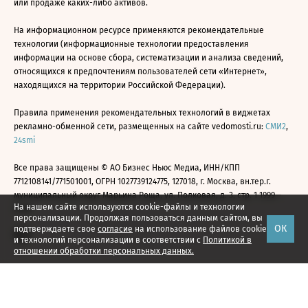
или продаже каких-либо активов.
На информационном ресурсе применяются рекомендательные
технологии (информационные технологии предоставления
информации на основе сбора, систематизации и анализа сведений,
относящихся к предпочтениям пользователей сети «Интернет»,
находящихся на территории Российской Федерации).
Правила применения рекомендательных технологий в виджетах
рекламно-обменной сети, размещенных на сайте vedomosti.ru:
СМИ2
,
24smi
Все права защищены © АО Бизнес Ньюс Медиа, ИНН/КПП
7712108141/771501001, ОГРН 1027739124775, 127018, г. Москва, вн.тер.г.
муниципальный округ Марьина Роща, ул. Полковая, д. 3, стр. 1 1999—
На нашем сайте используются cookie-файлы и технологии
2026
персонализации. Продолжая пользоваться данным сайтом, вы
ОК
подтверждаете свое
согласие
на использование файлов cookie
и технологий персонализации в соответствии с
Политикой в
отношении обработки персональных данных.