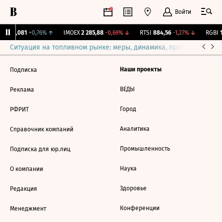
Войти
ж.
12,081
+0,76%
↑
IMOEX
2 285,88
-0,69%
↓
RTSI
884,56
-1,27%
↓
RGBI
1
Ситуация на топливном рынке: меры, динамика, прогнозы
Выб
Наши проекты
Подписка
ВЕДЫ
Реклама
Город
РФРИТ
Аналитика
Справочник компаний
Промышленность
Подписка для юр.лиц
Наука
О компании
Здоровье
Редакция
Конференции
Менеджмент