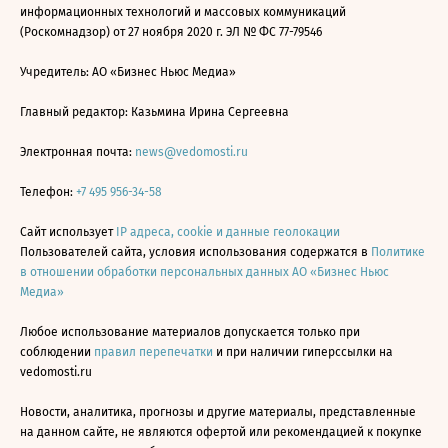
информационных технологий и массовых коммуникаций
(Роскомнадзор) от 27 ноября 2020 г. ЭЛ № ФС 77-79546
Учредитель: АО «Бизнес Ньюс Медиа»
Главный редактор: Казьмина Ирина Сергеевна
Электронная почта:
news@vedomosti.ru
Телефон:
+7 495 956-34-58
Сайт использует
IP адреса, cookie и данные геолокации
Пользователей сайта, условия использования содержатся в
Политике
в отношении обработки персональных данных АО «Бизнес Ньюс
Медиа»
Любое использование материалов допускается только при
соблюдении
правил перепечатки
и при наличии гиперссылки на
vedomosti.ru
Новости, аналитика, прогнозы и другие материалы, представленные
на данном сайте, не являются офертой или рекомендацией к покупке