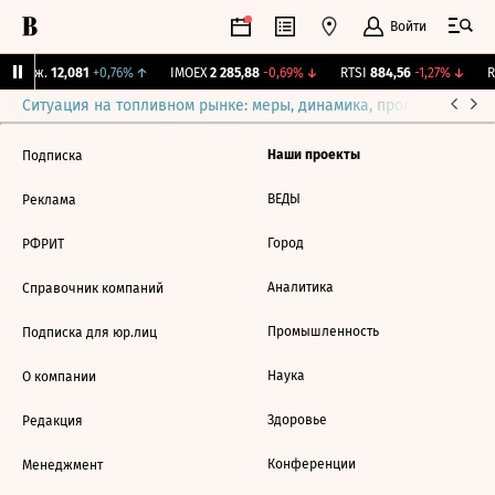
Войти
 Бирж.
12,081
+0,76%
↑
IMOEX
2 285,88
-0,69%
↓
RTSI
884,56
-1,27%
↓
R
Ситуация на топливном рынке: меры, динамика, прогнозы
Выб
Наши проекты
Подписка
ВЕДЫ
Реклама
Город
РФРИТ
Аналитика
Справочник компаний
Промышленность
Подписка для юр.лиц
Наука
О компании
Здоровье
Редакция
Конференции
Менеджмент