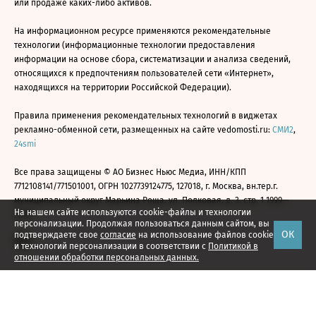
или продаже каких-либо активов.
На информационном ресурсе применяются рекомендательные
технологии (информационные технологии предоставления
информации на основе сбора, систематизации и анализа сведений,
относящихся к предпочтениям пользователей сети «Интернет»,
находящихся на территории Российской Федерации).
Правила применения рекомендательных технологий в виджетах
рекламно-обменной сети, размещенных на сайте vedomosti.ru:
СМИ2
,
24smi
Все права защищены © АО Бизнес Ньюс Медиа, ИНН/КПП
7712108141/771501001, ОГРН 1027739124775, 127018, г. Москва, вн.тер.г.
муниципальный округ Марьина Роща, ул. Полковая, д. 3, стр. 1 1999—
На нашем сайте используются cookie-файлы и технологии
2026
персонализации. Продолжая пользоваться данным сайтом, вы
ОК
подтверждаете свое
согласие
на использование файлов cookie
и технологий персонализации в соответствии с
Политикой в
отношении обработки персональных данных.