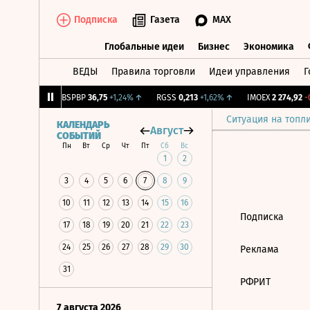
Подписка
Газета
MAX
Глобальные идеи
Бизнес
Экономика
ВЕДЫ
Правила торговли
Идеи управления
Г
Глобальные идеи
Бизнес
Экономик
28
+1,21%
↑
BSPBP
36,75
+1,24%
↑
RGSS
0,213
+1,62%
↑
IMOEX
2 274,92
-0
Ситуация на топл
КАЛЕНДАРЬ
Август
СОБЫТИЙ
Пн
Вт
Ср
Чт
Пт
Сб
Вс
1
2
3
4
5
6
7
8
9
10
11
12
13
14
15
16
Подписка
17
18
19
20
21
22
23
24
25
26
27
28
29
30
Реклама
31
РФРИТ
7 августа 2026