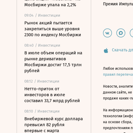
Премия Импул
Мосбирже упала на 2,2%
09:04
/ Инвестиции
Рынок акций пытается
закрепиться выше уровня
2300 по индексу Мосбиржи
08:40
/ Инвестиции
Скачать дл
В июле объем операций на
рынке деривативов
Мосбиржи достиг 17,5 трлн
Любое использов
рублей
правил перепеч
08:12
/ Инвестиции
Новости, аналити
Нетто-приток от
данном сайте, не
инвесторов в июле
продаже каких-л
составил 33,7 млрд рублей
На информацион
08:10
/ Инвестиции
технологии (инф
Внебиржевой курс доллара
на основе сбора,
превысил 82 рубля
предпочтениям п
впервые с марта