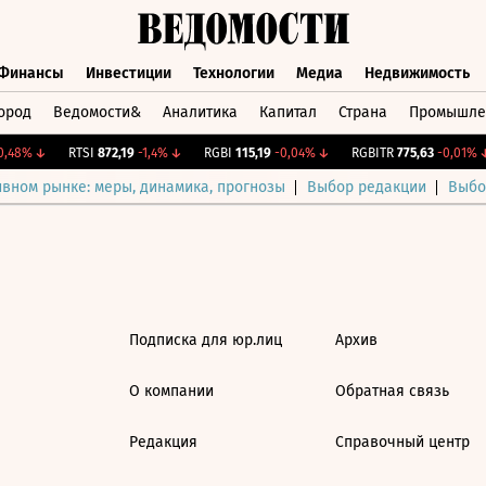
Финансы
Инвестиции
Технологии
Медиа
Недвижимость
ород
Ведомости&
Аналитика
Капитал
Страна
Промышле
а
Финансы
Инвестиции
Технологии
Медиа
Недвижимос
,48%
↓
RTSI
872,19
-1,4%
↓
RGBI
115,19
-0,04%
↓
RGBITR
775,63
-0,01%
↓
ивном рынке: меры, динамика, прогнозы
Выбор редакции
Выбо
Подписка для юр.лиц
Архив
О компании
Обратная связь
Редакция
Справочный центр