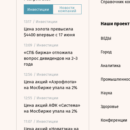
Справочник ко
Новости
Инвестиции
компаний
13:17
/ Инвестиции
Наши проек
Цена золота превысила
$4400 впервые с 17 июня
ВЕДЫ
13:09
/ Инвестиции
Город
«СПБ биржа» отложила
вопрос дивидендов на 2–3
года
Аналитика
12:56
/ Инвестиции
Промышленнос
Цена акций «Аэрофлота»
на Мосбирже упала на 2%
Наука
12:55
/ Инвестиции
Цена акций АФК «Система»
Здоровье
на Мосбирже упала на 2%
Конференции
11:07
/ Инвестиции
Цена акций «Новатэка» на