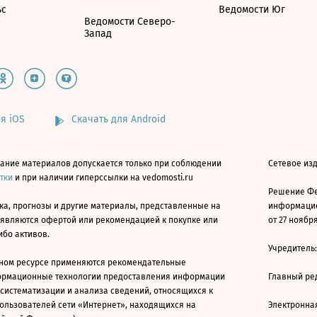
ьс
Ведомости Юг
Ведомости Северо-
Запад
я iOS
Скачать для Android
ание материалов допускается только при соблюдении
Сетевое изд
атки
и при наличии гиперссылки на vedomosti.ru
Решение Фе
ка, прогнозы и другие материалы, представленные на
информацио
 являются офертой или рекомендацией к покупке или
от 27 ноября
ибо активов.
Учредитель
ном ресурсе применяются рекомендательные
ормационные технологии предоставления информации
Главный ре
 систематизации и анализа сведений, относящихся к
ользователей сети «Интернет», находящихся на
Электронна