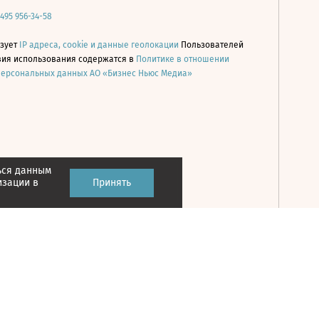
 495 956-34-58
ьзует
IP адреса, cookie и данные геолокации
Пользователей
овия использования содержатся в
Политике в отношении
персональных данных АО «Бизнес Ньюс Медиа»
ься данным
Принять
изации в