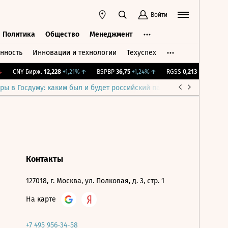
Войти
Политика
Общество
Менеджмент
нность
Инновации и технологии
Техуспех
ть
Политика
Общество
Менеджмент
CNY Бирж.
12,228
+1,21%
↑
BSPBP
36,75
+1,24%
↑
RGSS
0,213
+1,62%
↑
ры в Госдуму: каким был и будет российский парламент
Война н
Контакты
127018, г. Москва, ул. Полковая, д. 3, стр. 1
На карте
+7 495 956-34-58