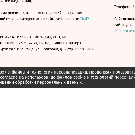
ийской Федерации).
Телефон:
+7
ния рекомендательных технологий в виджетах
й сети, размещенных на сайте vedomosti.ru:
СМИ2
,
Сайт испол
сайта, усл
обработки 
ены © АО Бизнес Ньюс Медиа, ИНН/КПП
01, ОГРН 1027739124775, 127018, г. Москва, вн.тер.г.
уг Марьина Роща, ул. Полковая, д. 3, стр. 1 1999—2026
ookie-файлы и технологии персонализации. Продолжая пользоват
согласие
на использование файлов cookie и технологий персонал
ошении обработки персональных данных.