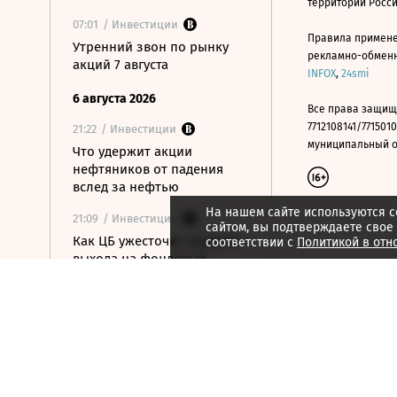
территории Росс
07:01
/ Инвестиции
Правила примене
Утренний звон по рынку
рекламно-обменно
акций 7 августа
INFOX
,
24smi
6 августа 2026
Все права защищ
7712108141/7715010
21:22
/ Инвестиции
муниципальный окр
Что удержит акции
нефтяников от падения
вслед за нефтью
На нашем сайте используются c
21:09
/ Инвестиции
сайтом, вы подтверждаете свое
Как ЦБ ужесточит правила
соответствии с
Политикой в отн
выхода на фондовый
рынок
20:37
/ Инвестиции
Итоги торгов на Мосбирже
6 августа
14:27
/ Инвестиции