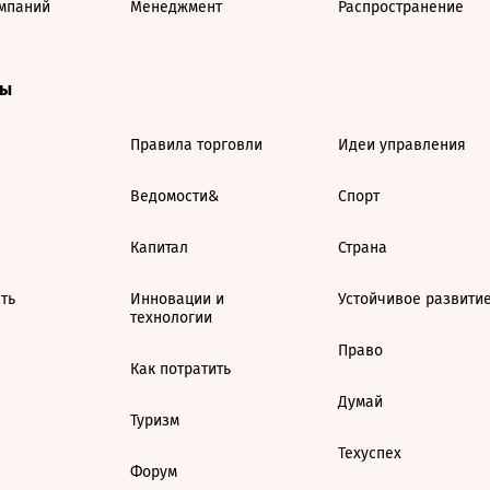
мпаний
Менеджмент
Распространение
ты
Правила торговли
Идеи управления
Ведомости&
Спорт
Капитал
Страна
ть
Инновации и
Устойчивое развити
технологии
Право
Как потратить
Думай
Туризм
Техуспех
Форум