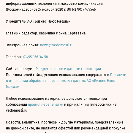
информационных технологий и массовых коммуникаций
(Роскомнадзор) от 27 ноября 2020 г. ЭЛ № ФС 77-79546
Учредитель: АО «Бизнес Ньюс Медиа»
Главный редактор: Казьмина Ирина Сергеевна
Электронная почта:
news@vedomosti.ru
Телефон:
+7 495 956-34-58
Сайт использует
IP адреса, cookie и данные геолокации
Пользователей сайта, условия использования содержатся в
Политике
в отношении обработки персональных данных АО «Бизнес Ньюс
Медиа»
Любое использование материалов допускается только при
соблюдении
правил перепечатки
и при наличии гиперссылки на
vedomosti.ru
Новости, аналитика, прогнозы и другие материалы, представленные
на данном сайте, не являются офертой или рекомендацией к покупке