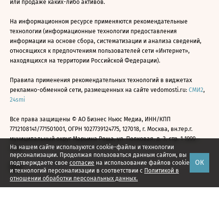
или продаже каких-либо активов.
На информационном ресурсе применяются рекомендательные
технологии (информационные технологии предоставления
информации на основе сбора, систематизации и анализа сведений,
относящихся к предпочтениям пользователей сети «Интернет»,
находящихся на территории Российской Федерации).
Правила применения рекомендательных технологий в виджетах
рекламно-обменной сети, размещенных на сайте vedomosti.ru:
СМИ2
,
24smi
Все права защищены © АО Бизнес Ньюс Медиа, ИНН/КПП
7712108141/771501001, ОГРН 1027739124775, 127018, г. Москва, вн.тер.г.
муниципальный округ Марьина Роща, ул. Полковая, д. 3, стр. 1 1999—
На нашем сайте используются cookie-файлы и технологии
2026
персонализации. Продолжая пользоваться данным сайтом, вы
ОК
подтверждаете свое
согласие
на использование файлов cookie
и технологий персонализации в соответствии с
Политикой в
отношении обработки персональных данных.