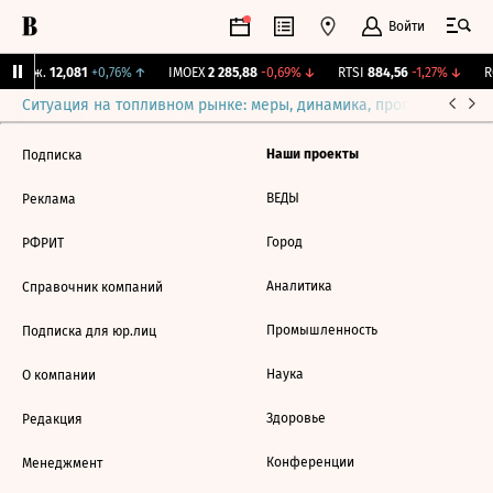
Войти
 Бирж.
12,081
+0,76%
↑
IMOEX
2 285,88
-0,69%
↓
RTSI
884,56
-1,27%
↓
RG
Ситуация на топливном рынке: меры, динамика, прогнозы
Выб
Наши проекты
Подписка
ВЕДЫ
Реклама
Город
РФРИТ
Аналитика
Справочник компаний
Промышленность
Подписка для юр.лиц
Наука
О компании
Здоровье
Редакция
Конференции
Менеджмент