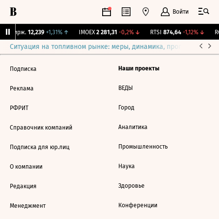
Войти
NY Бирж.
12,239
+1,31%
↑
IMOEX
2 281,31
-0,2%
↓
RTSI
874,64
-1,12%
↓
RG
Ситуация на топливном рынке: меры, динамика, прогнозы
Выб
Наши проекты
Подписка
ВЕДЫ
Реклама
Город
РФРИТ
Аналитика
Справочник компаний
Промышленность
Подписка для юр.лиц
Наука
О компании
Здоровье
Редакция
Конференции
Менеджмент