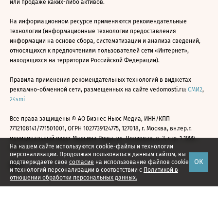
или продаже каких-либо активов.
На информационном ресурсе применяются рекомендательные
технологии (информационные технологии предоставления
информации на основе сбора, систематизации и анализа сведений,
относящихся к предпочтениям пользователей сети «Интернет»,
находящихся на территории Российской Федерации).
Правила применения рекомендательных технологий в виджетах
рекламно-обменной сети, размещенных на сайте vedomosti.ru:
СМИ2
,
24smi
Все права защищены © АО Бизнес Ньюс Медиа, ИНН/КПП
7712108141/771501001, ОГРН 1027739124775, 127018, г. Москва, вн.тер.г.
муниципальный округ Марьина Роща, ул. Полковая, д. 3, стр. 1 1999—
На нашем сайте используются cookie-файлы и технологии
2026
персонализации. Продолжая пользоваться данным сайтом, вы
ОК
подтверждаете свое
согласие
на использование файлов cookie
и технологий персонализации в соответствии с
Политикой в
отношении обработки персональных данных.