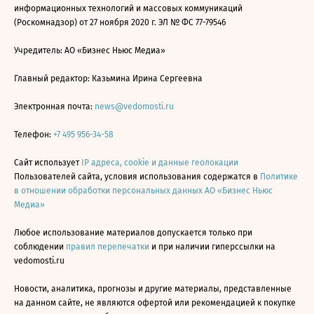
информационных технологий и массовых коммуникаций
(Роскомнадзор) от 27 ноября 2020 г. ЭЛ № ФС 77-79546
Учредитель: АО «Бизнес Ньюс Медиа»
Главный редактор: Казьмина Ирина Сергеевна
Электронная почта:
news@vedomosti.ru
Телефон:
+7 495 956-34-58
Сайт использует
IP адреса, cookie и данные геолокации
Пользователей сайта, условия использования содержатся в
Политике
в отношении обработки персональных данных АО «Бизнес Ньюс
Медиа»
Любое использование материалов допускается только при
соблюдении
правил перепечатки
и при наличии гиперссылки на
vedomosti.ru
Новости, аналитика, прогнозы и другие материалы, представленные
на данном сайте, не являются офертой или рекомендацией к покупке