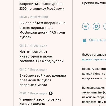
Премия Импул
закрепиться выше уровня
2300 по индексу Мосбиржи
08:40
/ Инвестиции
В июле объем операций на
рынке деривативов
Мосбиржи достиг 17,5 трлн
рублей
Скачать дл
08:12
/ Инвестиции
Нетто-приток от
Любое использов
инвесторов в июле
правил перепеч
составил 33,7 млрд рублей
Новости, аналити
08:10
/ Инвестиции
данном сайте, не
Внебиржевой курс доллара
продаже каких-л
превысил 82 рубля
впервые с марта
На информацион
технологии (инф
07:01
/ Инвестиции
на основе сбора,
Утренний звон по рынку
предпочтениям п
акций 7 августа