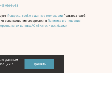
 495 956-34-58
ьзует
IP адреса, cookie и данные геолокации
Пользователей
овия использования содержатся в
Политике в отношении
персональных данных АО «Бизнес Ньюс Медиа»
ься данным
Принять
изации в