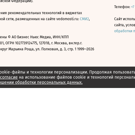
ийской Федерации).
Телефон:
+7
ния рекомендательных технологий в виджетах
й сети, размещенных на сайте vedomosti.ru:
СМИ2
,
Сайт испол
сайта, усл
обработки 
ены © АО Бизнес Ньюс Медиа, ИНН/КПП
01, ОГРН 1027739124775, 127018, г. Москва, вн.тер.г.
уг Марьина Роща, ул. Полковая, д. 3, стр. 1 1999—2026
ookie-файлы и технологии персонализации. Продолжая пользоват
согласие
на использование файлов cookie и технологий персонал
ошении обработки персональных данных.