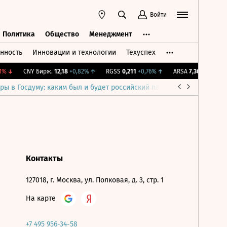
Войти
Политика
Общество
Менеджмент
нность
Инновации и технологии
Техуспех
ть
Политика
Общество
Менеджмент
%
↓
CNY Бирж.
12,18
+0,82%
↑
RGSS
0,211
+0,76%
↑
ARSA
7,36
-2,39%
↓
ры в Госдуму: каким был и будет российский парламент
Война н
Контакты
127018, г. Москва, ул. Полковая, д. 3, стр. 1
На карте
+7 495 956-34-58