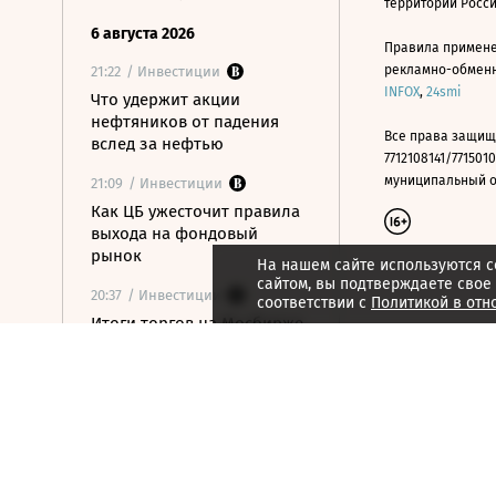
территории Росс
6 августа 2026
Правила примене
рекламно-обменно
21:22
/ Инвестиции
INFOX
,
24smi
Что удержит акции
нефтяников от падения
Все права защищ
вслед за нефтью
7712108141/7715010
муниципальный окр
21:09
/ Инвестиции
Как ЦБ ужесточит правила
выхода на фондовый
рынок
На нашем сайте используются c
сайтом, вы подтверждаете свое
20:37
/ Инвестиции
соответствии с
Политикой в отн
Итоги торгов на Мосбирже
6 августа
14:27
/ Инвестиции
Безос продал акции
Amazon более чем на $350
млн