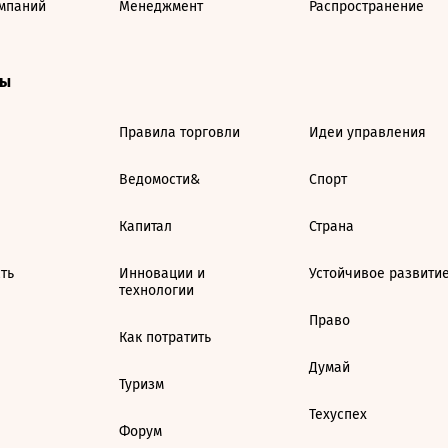
мпаний
Менеджмент
Распространение
ты
Правила торговли
Идеи управления
Ведомости&
Спорт
Капитал
Страна
ть
Инновации и
Устойчивое развити
технологии
Право
Как потратить
Думай
Туризм
Техуспех
Форум