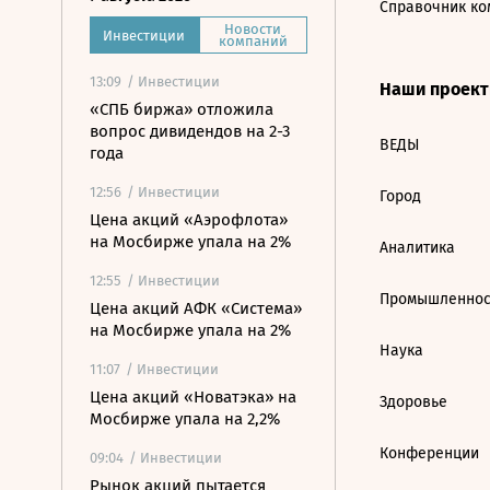
Справочник ко
Новости
Инвестиции
компаний
13:09
/ Инвестиции
Наши проек
«СПБ биржа» отложила
вопрос дивидендов на 2-3
ВЕДЫ
года
12:56
/ Инвестиции
Город
Цена акций «Аэрофлота»
на Мосбирже упала на 2%
Аналитика
12:55
/ Инвестиции
Промышленнос
Цена акций АФК «Система»
на Мосбирже упала на 2%
Наука
11:07
/ Инвестиции
Цена акций «Новатэка» на
Здоровье
Мосбирже упала на 2,2%
Конференции
09:04
/ Инвестиции
Рынок акций пытается