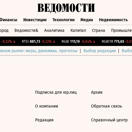
Финансы
Инвестиции
Технологии
Медиа
Недвижимость
ород
Ведомости&
Аналитика
Капитал
Страна
Промышле
а
Финансы
Инвестиции
Технологии
Медиа
Недвижимос
-0,32%
↓
RTSI
881,73
-0,32%
↓
RGBI
115,19
-0,04%
↓
RGBITR
775,65
-0,01
ивном рынке: меры, динамика, прогнозы
Выбор редакции
Выбо
Подписка для юр.лиц
Архив
О компании
Обратная связь
Редакция
Справочный центр