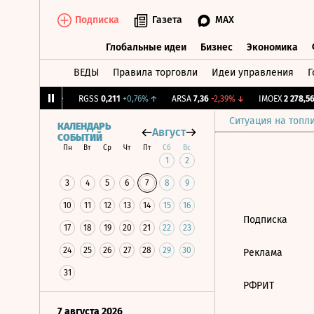
Подписка
Газета
MAX
Глобальные идеи
Бизнес
Экономика
ВЕДЫ
Правила торговли
Идеи управления
Г
Глобальные идеи
Бизнес
Экономик
12,18
+0,82%
↑
RGSS
0,211
+0,76%
↑
ARSA
7,36
-2,39%
↓
IMOEX
2 278,56
Ситуация на топл
КАЛЕНДАРЬ
Август
СОБЫТИЙ
Пн
Вт
Ср
Чт
Пт
Сб
Вс
1
2
3
4
5
6
7
8
9
10
11
12
13
14
15
16
Подписка
17
18
19
20
21
22
23
24
25
26
27
28
29
30
Реклама
31
РФРИТ
7 августа 2026