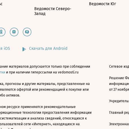
ьс
Ведомости Юг
Ведомости Северо-
Запад
я iOS
Скачать для Android
ание материалов допускается только при соблюдении
Сетевое изд
атки
и при наличии гиперссылки на vedomosti.ru
Решение Фе
ка, прогнозы и другие материалы, представленные на
информацио
 являются офертой или рекомендацией к покупке или
от 27 ноября
ибо активов.
Учредитель
ном ресурсе применяются рекомендательные
ормационные технологии предоставления информации
Главный ре
 систематизации и анализа сведений, относящихся к
ользователей сети «Интернет», находящихся на
Электронна