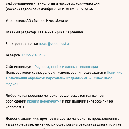
информационных технологий и массовых коммуникаций
(Роскомнадзор) от 27 ноября 2020 г. ЭЛ № ФС 77-79546
Учредитель: АО «Бизнес Ньюс Медиа»
Главный редактор: Казьмина Ирина Сергеевна
Электронная почта:
news@vedomosti.ru
Телефон:
+7 495 956-34-58
Сайт использует
IP адреса, cookie и данные геолокации
Пользователей сайта, условия использования содержатся в
Политике
в отношении обработки персональных данных АО «Бизнес Ньюс
Медиа»
Любое использование материалов допускается только при
соблюдении
правил перепечатки
и при наличии гиперссылки на
vedomosti.ru
Новости, аналитика, прогнозы и другие материалы, представленные
на данном сайте, не являются офертой или рекомендацией к покупке