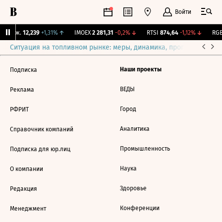
Войти
Y Бирж.
12,239
+1,31%
↑
IMOEX
2 281,31
-0,2%
↓
RTSI
874,64
-1,12%
↓
RGB
Ситуация на топливном рынке: меры, динамика, прогнозы
Выб
Наши проекты
Подписка
ВЕДЫ
Реклама
Город
РФРИТ
Аналитика
Справочник компаний
Промышленность
Подписка для юр.лиц
Наука
О компании
Здоровье
Редакция
Конференции
Менеджмент