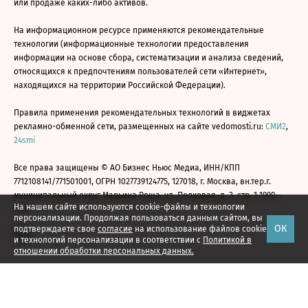
или продаже каких-либо активов.
На информационном ресурсе применяются рекомендательные
технологии (информационные технологии предоставления
информации на основе сбора, систематизации и анализа сведений,
относящихся к предпочтениям пользователей сети «Интернет»,
находящихся на территории Российской Федерации).
Правила применения рекомендательных технологий в виджетах
рекламно-обменной сети, размещенных на сайте vedomosti.ru:
СМИ2
,
24smi
Все права защищены © АО Бизнес Ньюс Медиа, ИНН/КПП
7712108141/771501001, ОГРН 1027739124775, 127018, г. Москва, вн.тер.г.
муниципальный округ Марьина Роща, ул. Полковая, д. 3, стр. 1 1999—
На нашем сайте используются cookie-файлы и технологии
2026
персонализации. Продолжая пользоваться данным сайтом, вы
ОК
подтверждаете свое
согласие
на использование файлов cookie
и технологий персонализации в соответствии с
Политикой в
отношении обработки персональных данных.