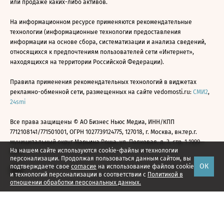
или продаже каких-либо активов.
На информационном ресурсе применяются рекомендательные
технологии (информационные технологии предоставления
информации на основе сбора, систематизации и анализа сведений,
относящихся к предпочтениям пользователей сети «Интернет»,
находящихся на территории Российской Федерации).
Правила применения рекомендательных технологий в виджетах
рекламно-обменной сети, размещенных на сайте vedomosti.ru:
СМИ2
,
24smi
Все права защищены © АО Бизнес Ньюс Медиа, ИНН/КПП
7712108141/771501001, ОГРН 1027739124775, 127018, г. Москва, вн.тер.г.
муниципальный округ Марьина Роща, ул. Полковая, д. 3, стр. 1 1999—
На нашем сайте используются cookie-файлы и технологии
2026
персонализации. Продолжая пользоваться данным сайтом, вы
ОК
подтверждаете свое
согласие
на использование файлов cookie
и технологий персонализации в соответствии с
Политикой в
отношении обработки персональных данных.