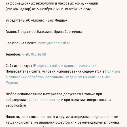
информационных технологий и массовых коммуникаций
(Роскомнадзор) от 27 ноября 2020 г. ЭЛ № ФС 77-79546
Учредитель: АО «Бизнес Ньюс Медиа»
Главный редактор: Казьмина Ирина Сергеевна
Электронная почта:
news@vedomosti.ru
Телефон:
+7 495 956-34-58
Сайт использует
IP адреса, cookie и данные геолокации
Пользователей сайта, условия использования содержатся в
Политике
в отношении обработки персональных данных АО «Бизнес Ньюс
Медиа»
Любое использование материалов допускается только при
соблюдении
правил перепечатки
и при наличии гиперссылки на
vedomosti.ru
Новости, аналитика, прогнозы и другие материалы, представленные
на данном сайте, не являются офертой или рекомендацией к покупке