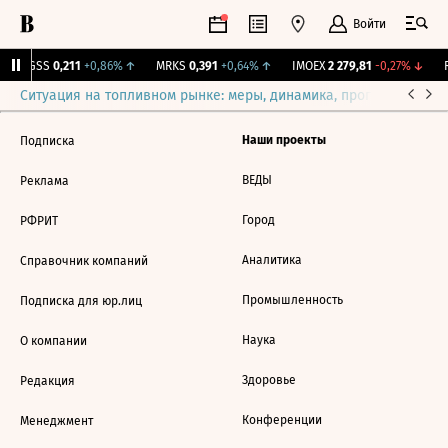
Войти
RGSS
0,211
+0,86%
↑
MRKS
0,391
+0,64%
↑
IMOEX
2 279,81
-0,27%
↓
R
Ситуация на топливном рынке: меры, динамика, прогнозы
Выб
Наши проекты
Подписка
ВЕДЫ
Реклама
Город
РФРИТ
Аналитика
Справочник компаний
Промышленность
Подписка для юр.лиц
Наука
О компании
Здоровье
Редакция
Конференции
Менеджмент