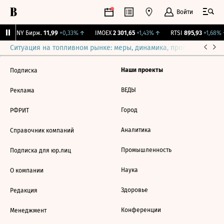
Войти
↑
CNY Бирж.
11,99
+0,33%
↑
IMOEX
2 301,65
+1,43%
↑
RTSI
895,93
+1,68%
Ситуация на топливном рынке: меры, динамика, прогнозы
Выб
Наши проекты
Подписка
ВЕДЫ
Реклама
Город
РФРИТ
Аналитика
Справочник компаний
Промышленность
Подписка для юр.лиц
Наука
О компании
Здоровье
Редакция
Конференции
Менеджмент