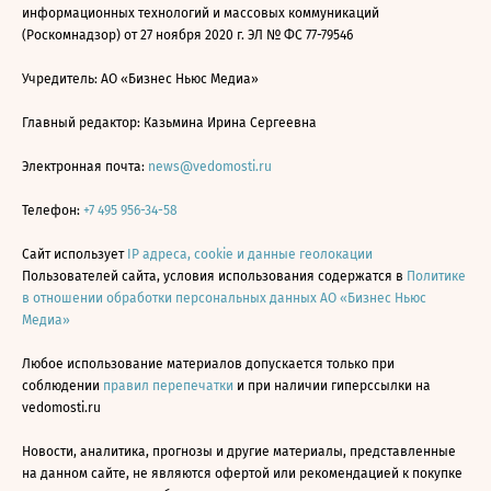
информационных технологий и массовых коммуникаций
(Роскомнадзор) от 27 ноября 2020 г. ЭЛ № ФС 77-79546
Учредитель: АО «Бизнес Ньюс Медиа»
Главный редактор: Казьмина Ирина Сергеевна
Электронная почта:
news@vedomosti.ru
Телефон:
+7 495 956-34-58
Сайт использует
IP адреса, cookie и данные геолокации
Пользователей сайта, условия использования содержатся в
Политике
в отношении обработки персональных данных АО «Бизнес Ньюс
Медиа»
Любое использование материалов допускается только при
соблюдении
правил перепечатки
и при наличии гиперссылки на
vedomosti.ru
Новости, аналитика, прогнозы и другие материалы, представленные
на данном сайте, не являются офертой или рекомендацией к покупке