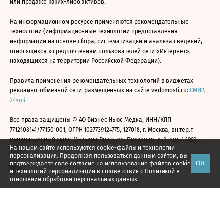
или продаже каких-либо активов.
На информационном ресурсе применяются рекомендательные
технологии (информационные технологии предоставления
информации на основе сбора, систематизации и анализа сведений,
относящихся к предпочтениям пользователей сети «Интернет»,
находящихся на территории Российской Федерации).
Правила применения рекомендательных технологий в виджетах
рекламно-обменной сети, размещенных на сайте vedomosti.ru:
СМИ2
,
24smi
Все права защищены © АО Бизнес Ньюс Медиа, ИНН/КПП
7712108141/771501001, ОГРН 1027739124775, 127018, г. Москва, вн.тер.г.
муниципальный округ Марьина Роща, ул. Полковая, д. 3, стр. 1 1999—
На нашем сайте используются cookie-файлы и технологии
2026
персонализации. Продолжая пользоваться данным сайтом, вы
ОК
подтверждаете свое
согласие
на использование файлов cookie
и технологий персонализации в соответствии с
Политикой в
отношении обработки персональных данных.