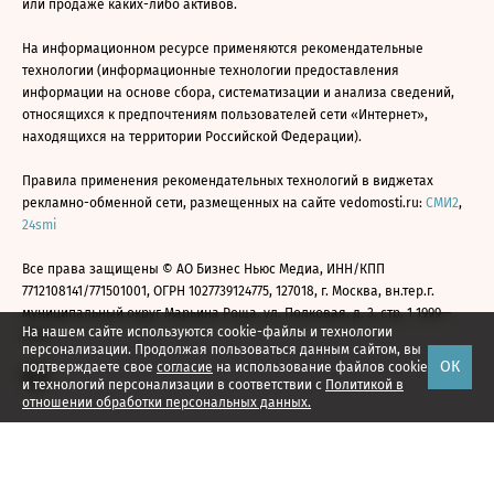
или продаже каких-либо активов.
На информационном ресурсе применяются рекомендательные
технологии (информационные технологии предоставления
информации на основе сбора, систематизации и анализа сведений,
относящихся к предпочтениям пользователей сети «Интернет»,
находящихся на территории Российской Федерации).
Правила применения рекомендательных технологий в виджетах
рекламно-обменной сети, размещенных на сайте vedomosti.ru:
СМИ2
,
24smi
Все права защищены © АО Бизнес Ньюс Медиа, ИНН/КПП
7712108141/771501001, ОГРН 1027739124775, 127018, г. Москва, вн.тер.г.
муниципальный округ Марьина Роща, ул. Полковая, д. 3, стр. 1 1999—
На нашем сайте используются cookie-файлы и технологии
2026
персонализации. Продолжая пользоваться данным сайтом, вы
ОК
подтверждаете свое
согласие
на использование файлов cookie
и технологий персонализации в соответствии с
Политикой в
отношении обработки персональных данных.