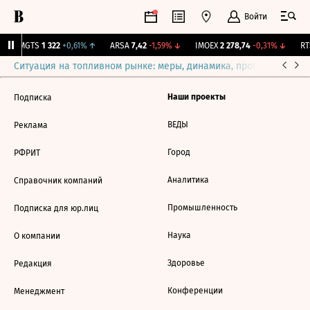
Войти
↑
MGTS
1 322
+0,61%
↑
ARSA
7,42
-1,59%
↓
IMOEX
2 278,74
-0,31%
↓
RTS
Ситуация на топливном рынке: меры, динамика, прогнозы
Выб
Наши проекты
Подписка
ВЕДЫ
Реклама
Город
РФРИТ
Аналитика
Справочник компаний
Промышленность
Подписка для юр.лиц
Наука
О компании
Здоровье
Редакция
Конференции
Менеджмент