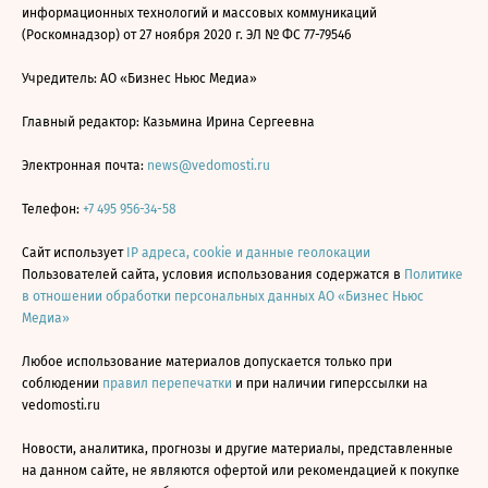
информационных технологий и массовых коммуникаций
(Роскомнадзор) от 27 ноября 2020 г. ЭЛ № ФС 77-79546
Учредитель: АО «Бизнес Ньюс Медиа»
Главный редактор: Казьмина Ирина Сергеевна
Электронная почта:
news@vedomosti.ru
Телефон:
+7 495 956-34-58
Сайт использует
IP адреса, cookie и данные геолокации
Пользователей сайта, условия использования содержатся в
Политике
в отношении обработки персональных данных АО «Бизнес Ньюс
Медиа»
Любое использование материалов допускается только при
соблюдении
правил перепечатки
и при наличии гиперссылки на
vedomosti.ru
Новости, аналитика, прогнозы и другие материалы, представленные
на данном сайте, не являются офертой или рекомендацией к покупке