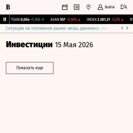
Войти
↑
TGKN
0,004
+1,76%
↑
AVAN
557
-0,18%
↓
IMOEX
2 281,31
-0,2%
↓
RTS
Ситуация на топливном рынке: меры, динамика, прогнозы
Выб
Инвестиции
15 Мая 2026
Показать еще