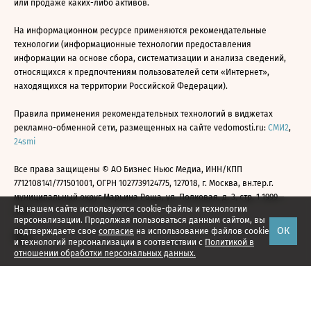
или продаже каких-либо активов.
На информационном ресурсе применяются рекомендательные
технологии (информационные технологии предоставления
информации на основе сбора, систематизации и анализа сведений,
относящихся к предпочтениям пользователей сети «Интернет»,
находящихся на территории Российской Федерации).
Правила применения рекомендательных технологий в виджетах
рекламно-обменной сети, размещенных на сайте vedomosti.ru:
СМИ2
,
24smi
Все права защищены © АО Бизнес Ньюс Медиа, ИНН/КПП
7712108141/771501001, ОГРН 1027739124775, 127018, г. Москва, вн.тер.г.
муниципальный округ Марьина Роща, ул. Полковая, д. 3, стр. 1 1999—
На нашем сайте используются cookie-файлы и технологии
2026
персонализации. Продолжая пользоваться данным сайтом, вы
ОК
подтверждаете свое
согласие
на использование файлов cookie
и технологий персонализации в соответствии с
Политикой в
отношении обработки персональных данных.