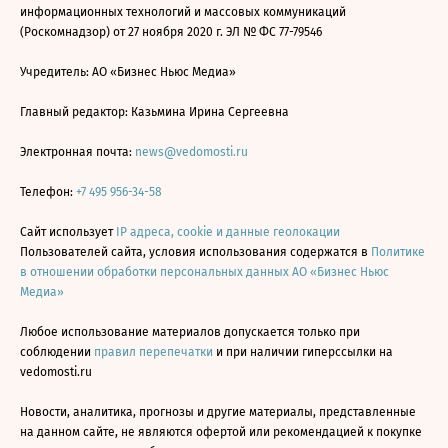
информационных технологий и массовых коммуникаций
(Роскомнадзор) от 27 ноября 2020 г. ЭЛ № ФС 77-79546
Учредитель: АО «Бизнес Ньюс Медиа»
Главный редактор: Казьмина Ирина Сергеевна
Электронная почта:
news@vedomosti.ru
Телефон:
+7 495 956-34-58
Сайт использует
IP адреса, cookie и данные геолокации
Пользователей сайта, условия использования содержатся в
Политике
в отношении обработки персональных данных АО «Бизнес Ньюс
Медиа»
Любое использование материалов допускается только при
соблюдении
правил перепечатки
и при наличии гиперссылки на
vedomosti.ru
Новости, аналитика, прогнозы и другие материалы, представленные
на данном сайте, не являются офертой или рекомендацией к покупке