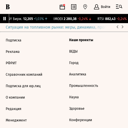
Войти
CNY Бирж.
12,205
+1,03%
↑
IMOEX
2 280,38
-0,24%
↓
RTSI
882,43
-0,24%
Ситуация на топливном рынке: меры, динамика, прогнозы
Выб
Наши проекты
Подписка
ВЕДЫ
Реклама
Город
РФРИТ
Аналитика
Справочник компаний
Промышленность
Подписка для юр.лиц
Наука
О компании
Здоровье
Редакция
Конференции
Менеджмент