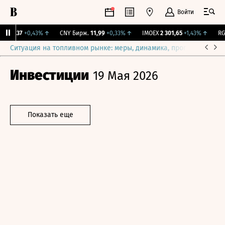
Войти
115,37
+0,43%
↑
CNY Бирж.
11,99
+0,33%
↑
IMOEX
2 301,65
+1,43%
↑
RGB
Ситуация на топливном рынке: меры, динамика, прогнозы
Выб
Инвестиции
19 Мая 2026
Показать еще