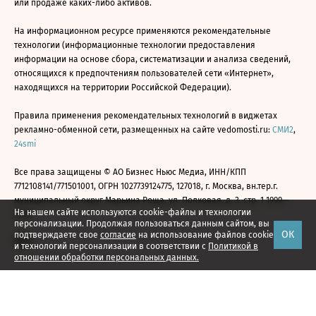
или продаже каких-либо активов.
На информационном ресурсе применяются рекомендательные
технологии (информационные технологии предоставления
информации на основе сбора, систематизации и анализа сведений,
относящихся к предпочтениям пользователей сети «Интернет»,
находящихся на территории Российской Федерации).
Правила применения рекомендательных технологий в виджетах
рекламно-обменной сети, размещенных на сайте vedomosti.ru:
СМИ2
,
24smi
Все права защищены © АО Бизнес Ньюс Медиа, ИНН/КПП
7712108141/771501001, ОГРН 1027739124775, 127018, г. Москва, вн.тер.г.
муниципальный округ Марьина Роща, ул. Полковая, д. 3, стр. 1 1999—
На нашем сайте используются cookie-файлы и технологии
2026
персонализации. Продолжая пользоваться данным сайтом, вы
ОК
подтверждаете свое
согласие
на использование файлов cookie
и технологий персонализации в соответствии с
Политикой в
отношении обработки персональных данных.