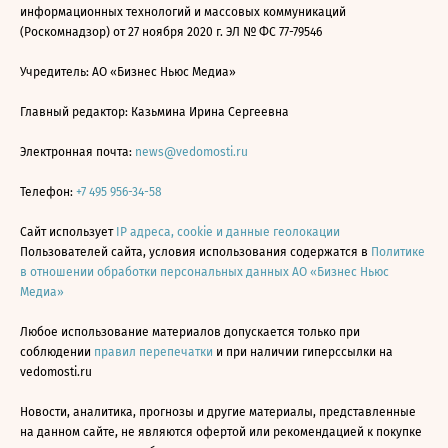
информационных технологий и массовых коммуникаций
(Роскомнадзор) от 27 ноября 2020 г. ЭЛ № ФС 77-79546
Учредитель: АО «Бизнес Ньюс Медиа»
Главный редактор: Казьмина Ирина Сергеевна
Электронная почта:
news@vedomosti.ru
Телефон:
+7 495 956-34-58
Сайт использует
IP адреса, cookie и данные геолокации
Пользователей сайта, условия использования содержатся в
Политике
в отношении обработки персональных данных АО «Бизнес Ньюс
Медиа»
Любое использование материалов допускается только при
соблюдении
правил перепечатки
и при наличии гиперссылки на
vedomosti.ru
Новости, аналитика, прогнозы и другие материалы, представленные
на данном сайте, не являются офертой или рекомендацией к покупке