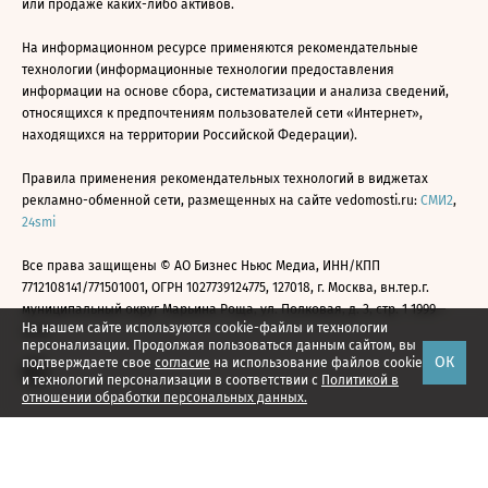
или продаже каких-либо активов.
На информационном ресурсе применяются рекомендательные
технологии (информационные технологии предоставления
информации на основе сбора, систематизации и анализа сведений,
относящихся к предпочтениям пользователей сети «Интернет»,
находящихся на территории Российской Федерации).
Правила применения рекомендательных технологий в виджетах
рекламно-обменной сети, размещенных на сайте vedomosti.ru:
СМИ2
,
24smi
Все права защищены © АО Бизнес Ньюс Медиа, ИНН/КПП
7712108141/771501001, ОГРН 1027739124775, 127018, г. Москва, вн.тер.г.
муниципальный округ Марьина Роща, ул. Полковая, д. 3, стр. 1 1999—
На нашем сайте используются cookie-файлы и технологии
2026
персонализации. Продолжая пользоваться данным сайтом, вы
ОК
подтверждаете свое
согласие
на использование файлов cookie
и технологий персонализации в соответствии с
Политикой в
отношении обработки персональных данных.