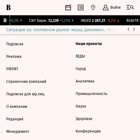
Войти
15,3
+0,1%
↑
CNY Бирж.
12,239
+1,31%
↑
IMOEX
2 281,31
-0,2%
↓
RGBITR
7
Ситуация на топливном рынке: меры, динамика, прогнозы
Выб
Наши проекты
Подписка
ВЕДЫ
Реклама
Город
РФРИТ
Аналитика
Справочник компаний
Промышленность
Подписка для юр.лиц
Наука
О компании
Здоровье
Редакция
Конференции
Менеджмент