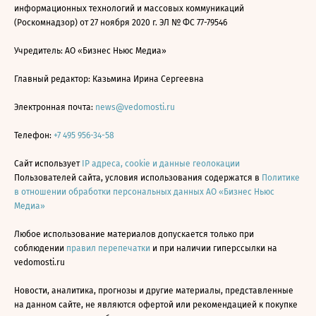
информационных технологий и массовых коммуникаций
(Роскомнадзор) от 27 ноября 2020 г. ЭЛ № ФС 77-79546
Учредитель: АО «Бизнес Ньюс Медиа»
Главный редактор: Казьмина Ирина Сергеевна
Электронная почта:
news@vedomosti.ru
Телефон:
+7 495 956-34-58
Сайт использует
IP адреса, cookie и данные геолокации
Пользователей сайта, условия использования содержатся в
Политике
в отношении обработки персональных данных АО «Бизнес Ньюс
Медиа»
Любое использование материалов допускается только при
соблюдении
правил перепечатки
и при наличии гиперссылки на
vedomosti.ru
Новости, аналитика, прогнозы и другие материалы, представленные
на данном сайте, не являются офертой или рекомендацией к покупке