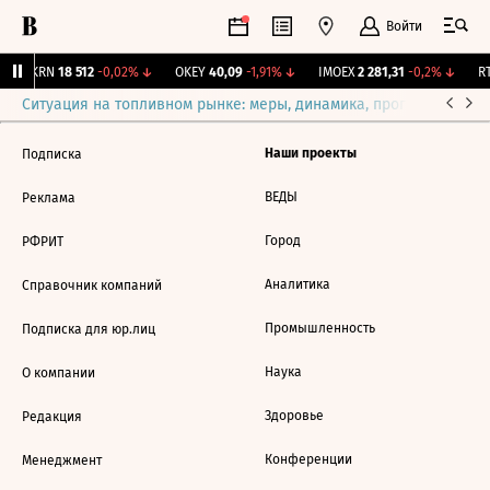
Войти
AKRN
18 512
-0,02%
↓
OKEY
40,09
-1,91%
↓
IMOEX
2 281,31
-0,2%
↓
RT
Ситуация на топливном рынке: меры, динамика, прогнозы
Выб
Наши проекты
Подписка
ВЕДЫ
Реклама
Город
РФРИТ
Аналитика
Справочник компаний
Промышленность
Подписка для юр.лиц
Наука
О компании
Здоровье
Редакция
Конференции
Менеджмент