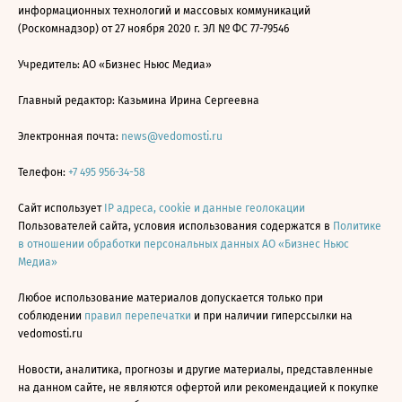
информационных технологий и массовых коммуникаций
(Роскомнадзор) от 27 ноября 2020 г. ЭЛ № ФС 77-79546
Учредитель: АО «Бизнес Ньюс Медиа»
Главный редактор: Казьмина Ирина Сергеевна
Электронная почта:
news@vedomosti.ru
Телефон:
+7 495 956-34-58
Сайт использует
IP адреса, cookie и данные геолокации
Пользователей сайта, условия использования содержатся в
Политике
в отношении обработки персональных данных АО «Бизнес Ньюс
Медиа»
Любое использование материалов допускается только при
соблюдении
правил перепечатки
и при наличии гиперссылки на
vedomosti.ru
Новости, аналитика, прогнозы и другие материалы, представленные
на данном сайте, не являются офертой или рекомендацией к покупке