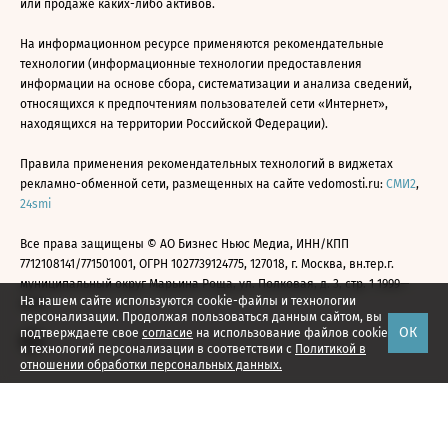
или продаже каких-либо активов.
На информационном ресурсе применяются рекомендательные
технологии (информационные технологии предоставления
информации на основе сбора, систематизации и анализа сведений,
относящихся к предпочтениям пользователей сети «Интернет»,
находящихся на территории Российской Федерации).
Правила применения рекомендательных технологий в виджетах
рекламно-обменной сети, размещенных на сайте vedomosti.ru:
СМИ2
,
24smi
Все права защищены © АО Бизнес Ньюс Медиа, ИНН/КПП
7712108141/771501001, ОГРН 1027739124775, 127018, г. Москва, вн.тер.г.
муниципальный округ Марьина Роща, ул. Полковая, д. 3, стр. 1 1999—
На нашем сайте используются cookie-файлы и технологии
2026
персонализации. Продолжая пользоваться данным сайтом, вы
ОК
подтверждаете свое
согласие
на использование файлов cookie
и технологий персонализации в соответствии с
Политикой в
отношении обработки персональных данных.