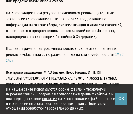
или продаже каких-либо активов.
На информационном ресурсе применяются рекомендательные
технологии (информационные технологии предоставления
информации на основе сбора, систематизации и анализа сведений,
относящихся к предпочтениям пользователей сети «Интернет»,
находящихся на территории Российской Федерации).
Правила применения рекомендательных технологий в виджетах
рекламно-обменной сети, размещенных на сайте vedomosti.ru:
СМИ2
,
24smi
Все права защищены © АО Бизнес Ньюс Медиа, ИНН/КПП
7712108141/771501001, ОГРН 1027739124775, 127018, г. Москва, вн.тер.г.
муниципальный округ Марьина Роща, ул. Полковая, д. 3, стр. 1 1999—
На нашем сайте используются cookie-файлы и технологии
2026
персонализации. Продолжая пользоваться данным сайтом, вы
ОК
подтверждаете свое
согласие
на использование файлов cookie
и технологий персонализации в соответствии с
Политикой в
отношении обработки персональных данных.