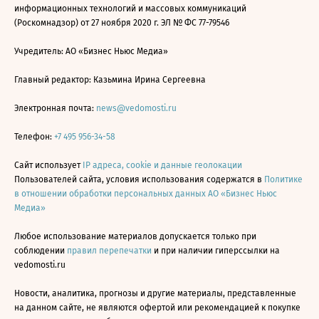
информационных технологий и массовых коммуникаций
(Роскомнадзор) от 27 ноября 2020 г. ЭЛ № ФС 77-79546
Учредитель: АО «Бизнес Ньюс Медиа»
Главный редактор: Казьмина Ирина Сергеевна
Электронная почта:
news@vedomosti.ru
Телефон:
+7 495 956-34-58
Сайт использует
IP адреса, cookie и данные геолокации
Пользователей сайта, условия использования содержатся в
Политике
в отношении обработки персональных данных АО «Бизнес Ньюс
Медиа»
Любое использование материалов допускается только при
соблюдении
правил перепечатки
и при наличии гиперссылки на
vedomosti.ru
Новости, аналитика, прогнозы и другие материалы, представленные
на данном сайте, не являются офертой или рекомендацией к покупке