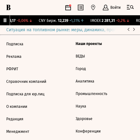
Войти
BI
115,17
-0,06%
↓
CNY Бирж.
12,239
+1,31%
↑
IMOEX
2 281,31
-0,2%
↓
RG
Ситуация на топливном рынке: меры, динамика, прогнозы
Выб
Наши проекты
Подписка
ВЕДЫ
Реклама
Город
РФРИТ
Аналитика
Справочник компаний
Промышленность
Подписка для юр.лиц
Наука
О компании
Здоровье
Редакция
Конференции
Менеджмент