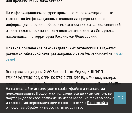
или продаже каких-либо активов.
На информационном ресурсе применяются рекомендательные
технологии (информационные технологии предоставления
информации на основе сбора, систематизации и анализа сведений,
относящихся к предпочтениям пользователей сети «Интернет»,
находящихся на территории Российской Федерации).
Правила применения рекомендательных технологий в виджетах
рекламно-обменной сети, размещенных на сайте vedomosti.ru:
СМИ2
,
24smi
Все права защищены © АО Бизнес Ньюс Медиа, ИНН/КПП
7712108141/771501001, ОГРН 1027739124775, 127018, г. Москва, вн.тер.г.
муниципальный округ Марьина Роща, ул. Полковая, д. 3, стр. 1 1999—
На нашем сайте используются cookie-файлы и технологии
2026
персонализации. Продолжая пользоваться данным сайтом, вы
ОК
подтверждаете свое
согласие
на использование файлов cookie
и технологий персонализации в соответствии с
Политикой в
отношении обработки персональных данных.