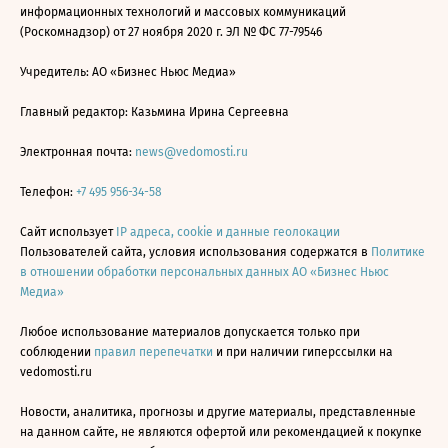
информационных технологий и массовых коммуникаций
(Роскомнадзор) от 27 ноября 2020 г. ЭЛ № ФС 77-79546
Учредитель: АО «Бизнес Ньюс Медиа»
Главный редактор: Казьмина Ирина Сергеевна
Электронная почта:
news@vedomosti.ru
Телефон:
+7 495 956-34-58
Сайт использует
IP адреса, cookie и данные геолокации
Пользователей сайта, условия использования содержатся в
Политике
в отношении обработки персональных данных АО «Бизнес Ньюс
Медиа»
Любое использование материалов допускается только при
соблюдении
правил перепечатки
и при наличии гиперссылки на
vedomosti.ru
Новости, аналитика, прогнозы и другие материалы, представленные
на данном сайте, не являются офертой или рекомендацией к покупке