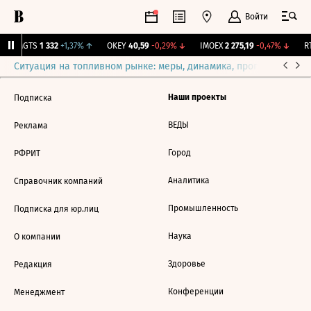
Войти
MGTS
1 332
+1,37%
↑
OKEY
40,59
-0,29%
↓
IMOEX
2 275,19
-0,47%
↓
RT
Ситуация на топливном рынке: меры, динамика, прогнозы
Выб
Наши проекты
Подписка
ВЕДЫ
Реклама
Город
РФРИТ
Аналитика
Справочник компаний
Промышленность
Подписка для юр.лиц
Наука
О компании
Здоровье
Редакция
Конференции
Менеджмент