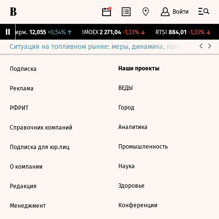
Войти
NY Бирж.
12,055
+0,54%
↑
IMOEX
2 271,04
-1,33%
↓
RTSI
884,01
-1,33%
↓
Ситуация на топливном рынке: меры, динамика, прогнозы
Выб
Наши проекты
Подписка
ВЕДЫ
Реклама
Город
РФРИТ
Аналитика
Справочник компаний
Промышленность
Подписка для юр.лиц
Наука
О компании
Здоровье
Редакция
Конференции
Менеджмент