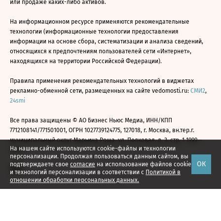
или продаже каких-либо активов.
На информационном ресурсе применяются рекомендательные
технологии (информационные технологии предоставления
информации на основе сбора, систематизации и анализа сведений,
относящихся к предпочтениям пользователей сети «Интернет»,
находящихся на территории Российской Федерации).
Правила применения рекомендательных технологий в виджетах
рекламно-обменной сети, размещенных на сайте vedomosti.ru:
СМИ2
,
24smi
Все права защищены © АО Бизнес Ньюс Медиа, ИНН/КПП
7712108141/771501001, ОГРН 1027739124775, 127018, г. Москва, вн.тер.г.
муниципальный округ Марьина Роща, ул. Полковая, д. 3, стр. 1 1999—
На нашем сайте используются cookie-файлы и технологии
2026
персонализации. Продолжая пользоваться данным сайтом, вы
ОК
подтверждаете свое
согласие
на использование файлов cookie
и технологий персонализации в соответствии с
Политикой в
отношении обработки персональных данных.