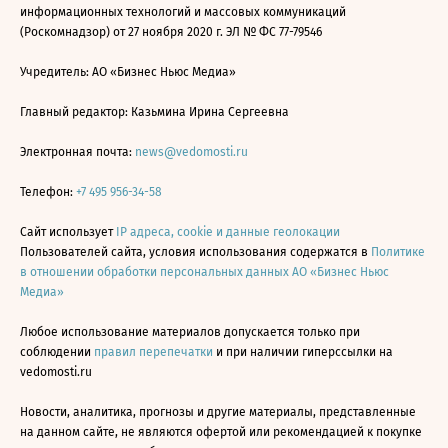
информационных технологий и массовых коммуникаций
(Роскомнадзор) от 27 ноября 2020 г. ЭЛ № ФС 77-79546
Учредитель: АО «Бизнес Ньюс Медиа»
Главный редактор: Казьмина Ирина Сергеевна
Электронная почта:
news@vedomosti.ru
Телефон:
+7 495 956-34-58
Сайт использует
IP адреса, cookie и данные геолокации
Пользователей сайта, условия использования содержатся в
Политике
в отношении обработки персональных данных АО «Бизнес Ньюс
Медиа»
Любое использование материалов допускается только при
соблюдении
правил перепечатки
и при наличии гиперссылки на
vedomosti.ru
Новости, аналитика, прогнозы и другие материалы, представленные
на данном сайте, не являются офертой или рекомендацией к покупке