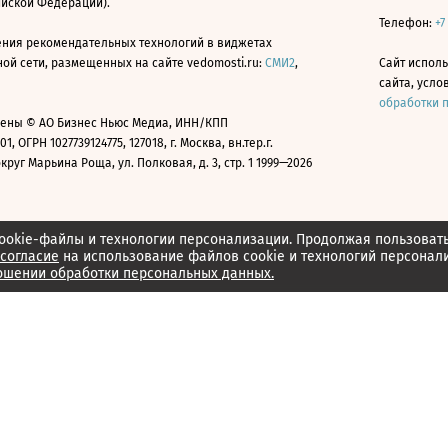
ийской Федерации).
Телефон:
+7
ния рекомендательных технологий в виджетах
й сети, размещенных на сайте vedomosti.ru:
СМИ2
,
Сайт испол
сайта, усл
обработки 
ены © АО Бизнес Ньюс Медиа, ИНН/КПП
01, ОГРН 1027739124775, 127018, г. Москва, вн.тер.г.
уг Марьина Роща, ул. Полковая, д. 3, стр. 1 1999—2026
ookie-файлы и технологии персонализации. Продолжая пользоват
согласие
на использование файлов cookie и технологий персонал
ошении обработки персональных данных.