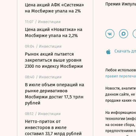
Премия Импул
Цена акций АФК «Система»
на Мосбирже упала на 2%
11:07
/ Инвестиции
Цена акций «Новатэка» на
Мосбирже упала на 2,2%
09:04
/ Инвестиции
Скачать дл
Рынок акций пытается
закрепиться выше уровня
2300 по индексу Мосбиржи
Любое использов
правил перепеч
08:40
/ Инвестиции
В июле объем операций на
Новости, аналити
рынке деривативов
данном сайте, не
Мосбиржи достиг 17,5 трлн
продаже каких-л
рублей
На информацион
08:12
/ Инвестиции
технологии (инф
Нетто-приток от
на основе сбора,
инвесторов в июле
предпочтениям п
составил 33,7 млрд рублей