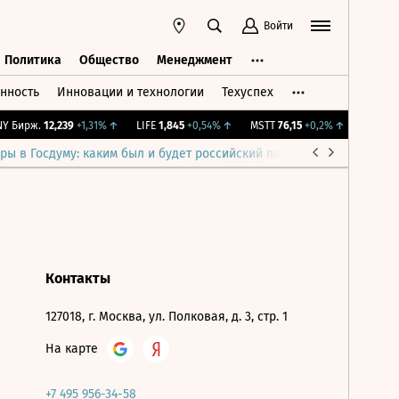
Войти
Политика
Общество
Менеджмент
нность
Инновации и технологии
Техуспех
ть
Политика
Общество
Менеджмент
 Бирж.
12,239
+1,31%
↑
LIFE
1,845
+0,54%
↑
MSTT
76,15
+0,2%
↑
IMOEX
2 
ры в Госдуму: каким был и будет российский парламент
Война н
Контакты
127018, г. Москва, ул. Полковая, д. 3, стр. 1
На карте
+7 495 956-34-58