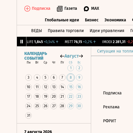
Подписка
Газета
MAX
Глобальные идеи
Бизнес
Экономика
ВЕДЫ
Правила торговли
Идеи управления
Г
Глобальные идеи
Бизнес
Экономик
39
+1,31%
↑
LIFE
1,845
+0,54%
↑
MSTT
76,15
+0,2%
↑
IMOEX
2 281,31
-0,2%
Ситуация на топл
КАЛЕНДАРЬ
Август
СОБЫТИЙ
Пн
Вт
Ср
Чт
Пт
Сб
Вс
1
2
3
4
5
6
7
8
9
10
11
12
13
14
15
16
Подписка
17
18
19
20
21
22
23
24
25
26
27
28
29
30
Реклама
31
РФРИТ
7 августа 2026