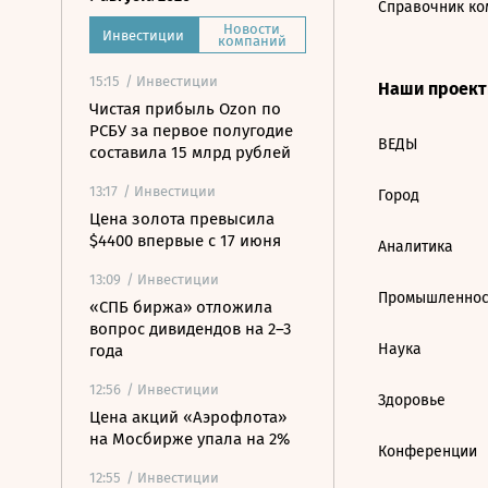
Справочник ко
Новости
Инвестиции
компаний
15:15
/ Инвестиции
Наши проек
Чистая прибыль Ozon по
РСБУ за первое полугодие
ВЕДЫ
составила 15 млрд рублей
13:17
/ Инвестиции
Город
Цена золота превысила
$4400 впервые с 17 июня
Аналитика
13:09
/ Инвестиции
Промышленнос
«СПБ биржа» отложила
вопрос дивидендов на 2–3
Наука
года
12:56
/ Инвестиции
Здоровье
Цена акций «Аэрофлота»
на Мосбирже упала на 2%
Конференции
12:55
/ Инвестиции