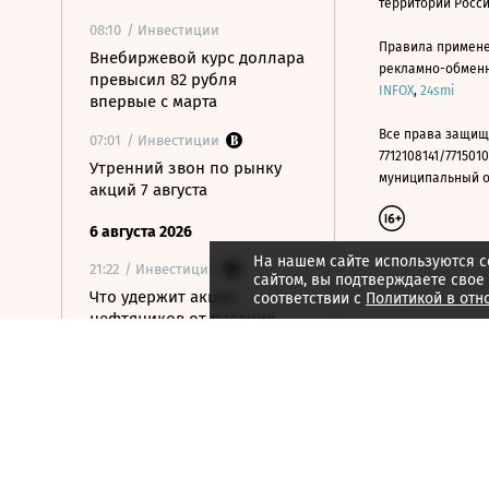
территории Росс
08:10
/ Инвестиции
Правила примене
Внебиржевой курс доллара
рекламно-обменно
превысил 82 рубля
INFOX
,
24smi
впервые с марта
Все права защищ
07:01
/ Инвестиции
7712108141/7715010
Утренний звон по рынку
муниципальный окр
акций 7 августа
6 августа 2026
На нашем сайте используются c
21:22
/ Инвестиции
сайтом, вы подтверждаете свое
Что удержит акции
соответствии с
Политикой в отн
нефтяников от падения
вслед за нефтью
21:09
/ Инвестиции
Как ЦБ ужесточит правила
выхода на фондовый
рынок