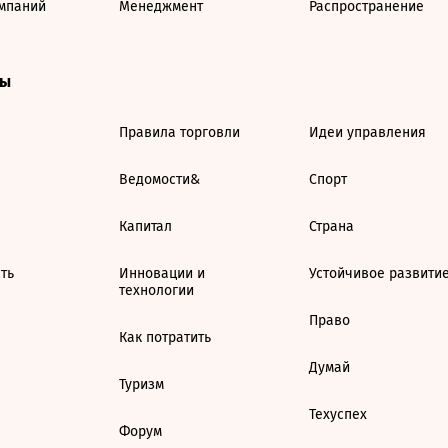
мпаний
Менеджмент
Распространение
ты
Правила торговли
Идеи управления
Ведомости&
Спорт
Капитал
Страна
ть
Инновации и
Устойчивое развити
технологии
Право
Как потратить
Думай
Туризм
Техуспех
Форум