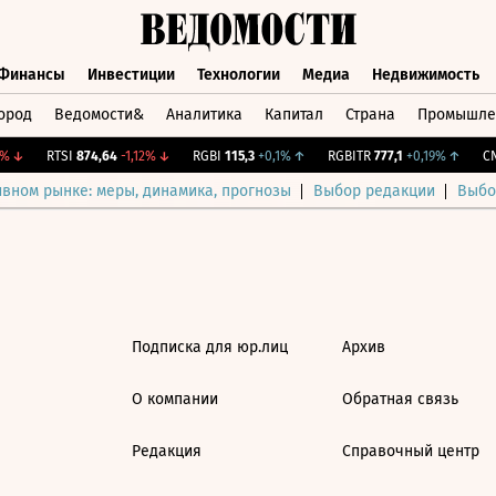
Финансы
Инвестиции
Технологии
Медиа
Недвижимость
ород
Ведомости&
Аналитика
Капитал
Страна
Промышле
а
Финансы
Инвестиции
Технологии
Медиа
Недвижимос
↓
RTSI
874,64
-1,12%
↓
RGBI
115,3
+0,1%
↑
RGBITR
777,1
+0,19%
↑
CNY
ивном рынке: меры, динамика, прогнозы
Выбор редакции
Выбо
Подписка для юр.лиц
Архив
О компании
Обратная связь
Редакция
Справочный центр