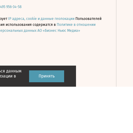
 495 956-34-58
ьзует
IP адреса, cookie и данные геолокации
Пользователей
овия использования содержатся в
Политике в отношении
персональных данных АО «Бизнес Ньюс Медиа»
ься данным
Принять
изации в