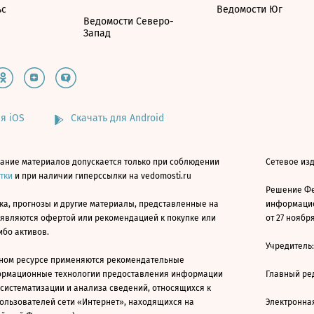
ьс
Ведомости Юг
Ведомости Северо-
Запад
я iOS
Скачать для Android
ание материалов допускается только при соблюдении
Сетевое изд
атки
и при наличии гиперссылки на vedomosti.ru
Решение Фе
ка, прогнозы и другие материалы, представленные на
информацио
 являются офертой или рекомендацией к покупке или
от 27 ноября
ибо активов.
Учредитель
ном ресурсе применяются рекомендательные
ормационные технологии предоставления информации
Главный ре
 систематизации и анализа сведений, относящихся к
ользователей сети «Интернет», находящихся на
Электронна