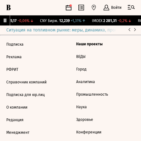
Войти
BI
115,17
-0,06%
↓
CNY Бирж.
12,239
+1,31%
↑
IMOEX
2 281,31
-0,2%
↓
RG
Ситуация на топливном рынке: меры, динамика, прогнозы
Выб
Наши проекты
Подписка
ВЕДЫ
Реклама
Город
РФРИТ
Аналитика
Справочник компаний
Промышленность
Подписка для юр.лиц
Наука
О компании
Здоровье
Редакция
Конференции
Менеджмент