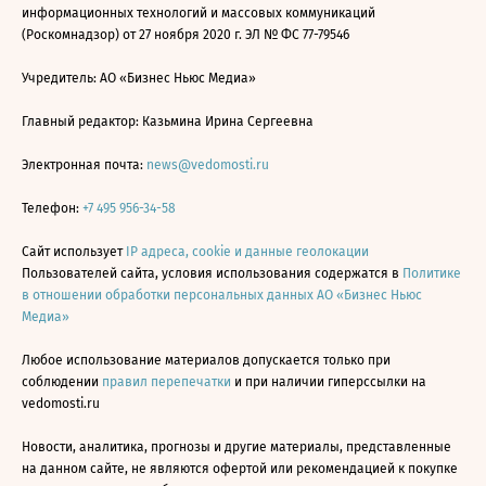
информационных технологий и массовых коммуникаций
(Роскомнадзор) от 27 ноября 2020 г. ЭЛ № ФС 77-79546
Учредитель: АО «Бизнес Ньюс Медиа»
Главный редактор: Казьмина Ирина Сергеевна
Электронная почта:
news@vedomosti.ru
Телефон:
+7 495 956-34-58
Сайт использует
IP адреса, cookie и данные геолокации
Пользователей сайта, условия использования содержатся в
Политике
в отношении обработки персональных данных АО «Бизнес Ньюс
Медиа»
Любое использование материалов допускается только при
соблюдении
правил перепечатки
и при наличии гиперссылки на
vedomosti.ru
Новости, аналитика, прогнозы и другие материалы, представленные
на данном сайте, не являются офертой или рекомендацией к покупке