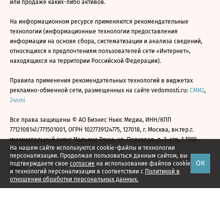
или продаже каких-либо активов.
На информационном ресурсе применяются рекомендательные
технологии (информационные технологии предоставления
информации на основе сбора, систематизации и анализа сведений,
относящихся к предпочтениям пользователей сети «Интернет»,
находящихся на территории Российской Федерации).
Правила применения рекомендательных технологий в виджетах
рекламно-обменной сети, размещенных на сайте vedomosti.ru:
СМИ2
,
24smi
Все права защищены © АО Бизнес Ньюс Медиа, ИНН/КПП
7712108141/771501001, ОГРН 1027739124775, 127018, г. Москва, вн.тер.г.
муниципальный округ Марьина Роща, ул. Полковая, д. 3, стр. 1 1999—
На нашем сайте используются cookie-файлы и технологии
2026
персонализации. Продолжая пользоваться данным сайтом, вы
ОК
подтверждаете свое
согласие
на использование файлов cookie
и технологий персонализации в соответствии с
Политикой в
отношении обработки персональных данных.