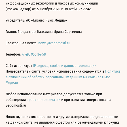
информационных технологий и массовых коммуникаций
(Роскомнадзор) от 27 ноября 2020 г. ЭЛ № ФС 77-79546
Учредитель: АО «Бизнес Ньюс Медиа»
Главный редактор: Казьмина Ирина Сергеевна
Электронная почта:
news@vedomosti.ru
Телефон:
+7 495 956-34-58
Сайт использует
IP адреса, cookie и данные геолокации
Пользователей сайта, условия использования содержатся в
Политике
в отношении обработки персональных данных АО «Бизнес Ньюс
Медиа»
Любое использование материалов допускается только при
соблюдении
правил перепечатки
и при наличии гиперссылки на
vedomosti.ru
Новости, аналитика, прогнозы и другие материалы, представленные
на данном сайте, не являются офертой или рекомендацией к покупке