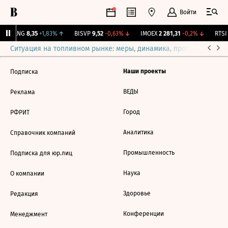
Войти
BLNG
8,35
+1,83%
↑
BISVP
9,52
-0,63%
↓
IMOEX
2 281,31
-0,2%
↓
RTSI
Ситуация на топливном рынке: меры, динамика, прогнозы
Выб
Наши проекты
Подписка
ВЕДЫ
Реклама
Город
РФРИТ
Аналитика
Справочник компаний
Промышленность
Подписка для юр.лиц
Наука
О компании
Здоровье
Редакция
Конференции
Менеджмент