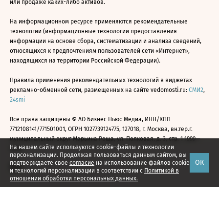
или продаже каких-либо активов.
На информационном ресурсе применяются рекомендательные
технологии (информационные технологии предоставления
информации на основе сбора, систематизации и анализа сведений,
относящихся к предпочтениям пользователей сети «Интернет»,
находящихся на территории Российской Федерации).
Правила применения рекомендательных технологий в виджетах
рекламно-обменной сети, размещенных на сайте vedomosti.ru:
СМИ2
,
24smi
Все права защищены © АО Бизнес Ньюс Медиа, ИНН/КПП
7712108141/771501001, ОГРН 1027739124775, 127018, г. Москва, вн.тер.г.
муниципальный округ Марьина Роща, ул. Полковая, д. 3, стр. 1 1999—
На нашем сайте используются cookie-файлы и технологии
2026
персонализации. Продолжая пользоваться данным сайтом, вы
ОК
подтверждаете свое
согласие
на использование файлов cookie
и технологий персонализации в соответствии с
Политикой в
отношении обработки персональных данных.