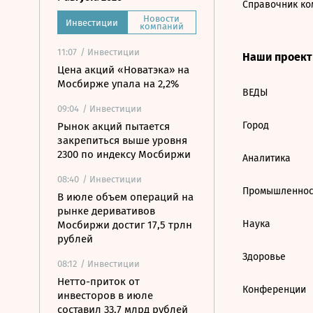
Справочник ко
Новости
Инвестиции
компаний
11:07
/ Инвестиции
Наши проек
Цена акций «Новатэка» на
Мосбирже упала на 2,2%
ВЕДЫ
09:04
/ Инвестиции
Город
Рынок акций пытается
закрепиться выше уровня
2300 по индексу Мосбиржи
Аналитика
08:40
/ Инвестиции
Промышленнос
В июле объем операций на
рынке деривативов
Наука
Мосбиржи достиг 17,5 трлн
рублей
Здоровье
08:12
/ Инвестиции
Нетто-приток от
Конференции
инвесторов в июле
составил 33,7 млрд рублей