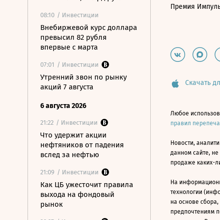
Премия Импул
08:10
/ Инвестиции
Внебиржевой курс доллара
превысил 82 рубля
впервые с марта
07:01
/ Инвестиции
Утренний звон по рынку
Скачать дл
акций 7 августа
6 августа 2026
Любое использов
21:22
/ Инвестиции
правил перепеч
Что удержит акции
Новости, аналити
нефтяников от падения
данном сайте, не
вслед за нефтью
продаже каких-л
21:09
/ Инвестиции
На информацион
Как ЦБ ужесточит правила
технологии (инф
выхода на фондовый
на основе сбора,
рынок
предпочтениям п