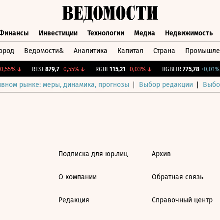
Финансы
Инвестиции
Технологии
Медиа
Недвижимость
ород
Ведомости&
Аналитика
Капитал
Страна
Промышле
а
Финансы
Инвестиции
Технологии
Медиа
Недвижимос
,55%
↓
RTSI
879,7
-0,55%
↓
RGBI
115,21
-0,03%
↓
RGBITR
775,78
+0,01%
ивном рынке: меры, динамика, прогнозы
Выбор редакции
Выбо
Подписка для юр.лиц
Архив
О компании
Обратная связь
Редакция
Справочный центр