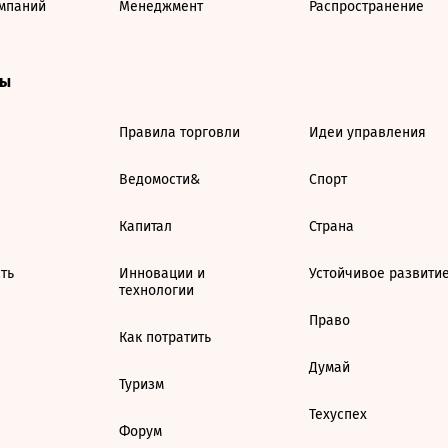
мпаний
Менеджмент
Распространение
ты
Правила торговли
Идеи управления
Ведомости&
Спорт
Капитал
Страна
ть
Инновации и
Устойчивое развити
технологии
Право
Как потратить
Думай
Туризм
Техуспех
Форум