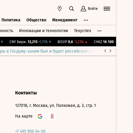
Войти
Политика
Общество
Менеджмент
нность
Инновации и технологии
Техуспех
ть
Политика
Общество
Менеджмент
↑
CNY Бирж.
12,215
+1,11%
↑
BISVP
9,6
-1,23%
↓
CHKZ
16 100
-0,62%
↓
ры в Госдуму: каким был и будет российский парламент
Война н
Контакты
127018, г. Москва, ул. Полковая, д. 3, стр. 1
На карте
+7 495 956-34-58