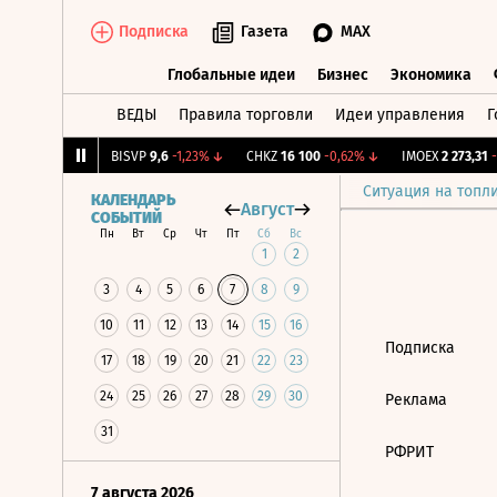
Подписка
Газета
MAX
Глобальные идеи
Бизнес
Экономика
ВЕДЫ
Правила торговли
Идеи управления
Г
Глобальные идеи
Бизнес
Экономик
,215
+1,11%
↑
BISVP
9,6
-1,23%
↓
CHKZ
16 100
-0,62%
↓
IMOEX
2 273,31
-0
Ситуация на топл
КАЛЕНДАРЬ
Август
СОБЫТИЙ
Пн
Вт
Ср
Чт
Пт
Сб
Вс
1
2
3
4
5
6
7
8
9
10
11
12
13
14
15
16
Подписка
17
18
19
20
21
22
23
24
25
26
27
28
29
30
Реклама
31
РФРИТ
7 августа 2026