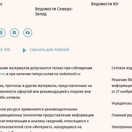
ьс
Ведомости Юг
Ведомости Северо-
Запад
я iOS
Скачать для Android
ание материалов допускается только при соблюдении
Сетевое изд
атки
и при наличии гиперссылки на vedomosti.ru
Решение Фе
ка, прогнозы и другие материалы, представленные на
информацио
 являются офертой или рекомендацией к покупке или
от 27 ноября
ибо активов.
Учредитель
ном ресурсе применяются рекомендательные
ормационные технологии предоставления информации
Главный ре
 систематизации и анализа сведений, относящихся к
ользователей сети «Интернет», находящихся на
Электронна