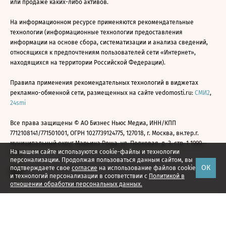
или продаже каких-либо активов.
На информационном ресурсе применяются рекомендательные
технологии (информационные технологии предоставления
информации на основе сбора, систематизации и анализа сведений,
относящихся к предпочтениям пользователей сети «Интернет»,
находящихся на территории Российской Федерации).
Правила применения рекомендательных технологий в виджетах
рекламно-обменной сети, размещенных на сайте vedomosti.ru:
СМИ2
,
24smi
Все права защищены © АО Бизнес Ньюс Медиа, ИНН/КПП
7712108141/771501001, ОГРН 1027739124775, 127018, г. Москва, вн.тер.г.
муниципальный округ Марьина Роща, ул. Полковая, д. 3, стр. 1 1999—
На нашем сайте используются cookie-файлы и технологии
2026
персонализации. Продолжая пользоваться данным сайтом, вы
ОК
подтверждаете свое
согласие
на использование файлов cookie
и технологий персонализации в соответствии с
Политикой в
отношении обработки персональных данных.