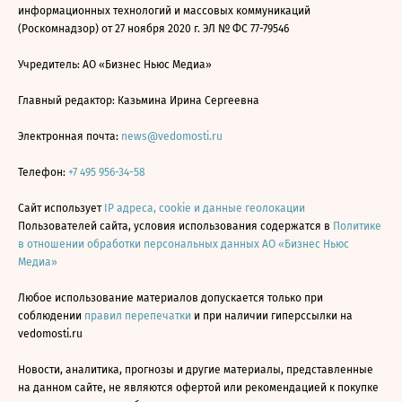
информационных технологий и массовых коммуникаций
(Роскомнадзор) от 27 ноября 2020 г. ЭЛ № ФС 77-79546
Учредитель: АО «Бизнес Ньюс Медиа»
Главный редактор: Казьмина Ирина Сергеевна
Электронная почта:
news@vedomosti.ru
Телефон:
+7 495 956-34-58
Сайт использует
IP адреса, cookie и данные геолокации
Пользователей сайта, условия использования содержатся в
Политике
в отношении обработки персональных данных АО «Бизнес Ньюс
Медиа»
Любое использование материалов допускается только при
соблюдении
правил перепечатки
и при наличии гиперссылки на
vedomosti.ru
Новости, аналитика, прогнозы и другие материалы, представленные
на данном сайте, не являются офертой или рекомендацией к покупке