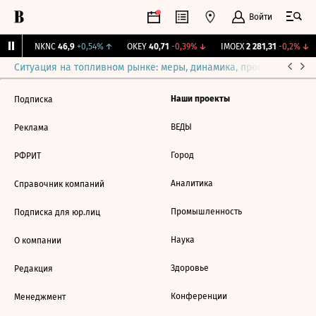
Войти
1%
↑
NKNC
46,9
+0,54%
↑
OKEY
40,71
-0,39%
↓
IMOEX
2 281,31
-0,2%
↓
Ситуация на топливном рынке: меры, динамика, прогнозы
Выб
Наши проекты
Подписка
ВЕДЫ
Реклама
Город
РФРИТ
Аналитика
Справочник компаний
Промышленность
Подписка для юр.лиц
Наука
О компании
Здоровье
Редакция
Конференции
Менеджмент