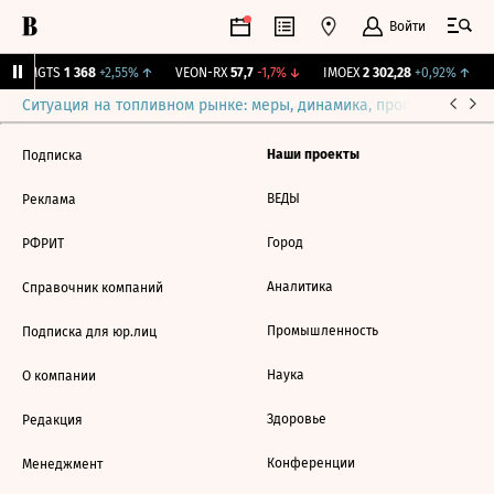
Войти
MGTS
1 368
+2,55%
↑
VEON-RX
57,7
-1,7%
↓
IMOEX
2 302,28
+0,92%
↑
R
Ситуация на топливном рынке: меры, динамика, прогнозы
Выб
Наши проекты
Подписка
ВЕДЫ
Реклама
Город
РФРИТ
Аналитика
Справочник компаний
Промышленность
Подписка для юр.лиц
Наука
О компании
Здоровье
Редакция
Конференции
Менеджмент