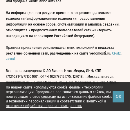
или продаже каких-либо активов.
На информационном ресурсе применяются рекомендательные
технологии (информационные технологии предоставления
информации на основе сбора, систематизации и анализа сведений,
относящихся к предпочтениям пользователей сети «Интернет»,
находящихся на территории Российской Федерации).
Правила применения рекомендательных технологий в виджетах
рекламно-обменной сети, размещенных на сайте vedomosti.ru:
СМИ2
,
24smi
Все права защищены © АО Бизнес Ньюс Медиа, ИНН/КПП
7712108141/771501001, ОГРН 1027739124775, 127018, г. Москва, вн.тер.г.
муниципальный округ Марьина Роща, ул. Полковая, д. 3, стр. 1 1999—
На нашем сайте используются cookie-файлы и технологии
2026
персонализации. Продолжая пользоваться данным сайтом, вы
ОК
подтверждаете свое
согласие
на использование файлов cookie
и технологий персонализации в соответствии с
Политикой в
отношении обработки персональных данных.