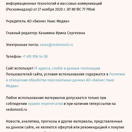
информационных технологий и массовых коммуникаций
(Роскомнадзор) от 27 ноября 2020 г. ЭЛ № ФС 77-79546
Учредитель: АО «Бизнес Ньюс Медиа»
Главный редактор: Казьмина Ирина Сергеевна
Электронная почта:
news@vedomosti.ru
Телефон:
+7 495 956-34-58
Сайт использует
IP адреса, cookie и данные геолокации
Пользователей сайта, условия использования содержатся в
Политике
в отношении обработки персональных данных АО «Бизнес Ньюс
Медиа»
Любое использование материалов допускается только при
соблюдении
правил перепечатки
и при наличии гиперссылки на
vedomosti.ru
Новости, аналитика, прогнозы и другие материалы, представленные
на данном сайте, не являются офертой или рекомендацией к покупке