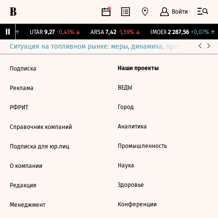
Войти
,85%
↑
UTAR
9,27
-0,43%
↓
ARSA
7,42
-1,59%
↓
IMOEX
2 287,56
+0,07%
↑
Ситуация на топливном рынке: меры, динамика, прогнозы
Выб
Наши проекты
Подписка
ВЕДЫ
Реклама
Город
РФРИТ
Аналитика
Справочник компаний
Промышленность
Подписка для юр.лиц
Наука
О компании
Здоровье
Редакция
Конференции
Менеджмент