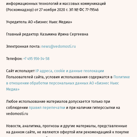
информационных технологий и массовых коммуникаций
(Роскомнадзор) от 27 ноября 2020 г. ЭЛ № ФС 77-79546
Учредитель: АО «Бизнес Ньюс Медиа»
Главный редактор: Казьмина Ирина Сергеевна
Электронная почта:
news@vedomosti.ru
Телефон:
+7 495 956-34-58
Сайт использует
IP адреса, cookie и данные геолокации
Пользователей сайта, условия использования содержатся в
Политике
в отношении обработки персональных данных АО «Бизнес Ньюс
Медиа»
Любое использование материалов допускается только при
соблюдении
правил перепечатки
и при наличии гиперссылки на
vedomosti.ru
Новости, аналитика, прогнозы и другие материалы, представленные
на данном сайте, не являются офертой или рекомендацией к покупке