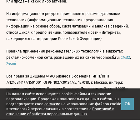
или продаже каких-либо активов.
На информационном ресурсе применяются рекомендательные
технологии (информационные технологии предоставления
информации на основе сбора, систематизации и анализа сведений,
относящихся к предпочтениям пользователей сети «Интернет»,
находящихся на территории Российской Федерации).
Правила применения рекомендательных технологий в виджетах
рекламно-обменной сети, размещенных на сайте vedomosti.ru:
СМИ2
,
24smi
Все права защищены © АО Бизнес Ньюс Медиа, ИНН/КПП
7712108141/771501001, ОГРН 1027739124775, 127018, г. Москва, вн.тер.г.
муниципальный округ Марьина Роща, ул. Полковая, д. 3, стр. 1 1999—
На нашем сайте используются cookie-файлы и технологии
2026
персонализации. Продолжая пользоваться данным сайтом, вы
ОК
подтверждаете свое
согласие
на использование файлов cookie
и технологий персонализации в соответствии с
Политикой в
отношении обработки персональных данных.