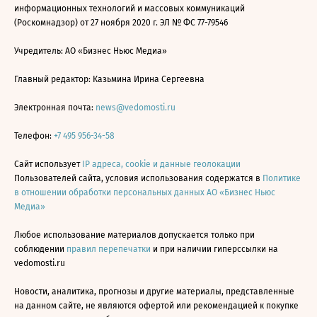
информационных технологий и массовых коммуникаций
(Роскомнадзор) от 27 ноября 2020 г. ЭЛ № ФС 77-79546
Учредитель: АО «Бизнес Ньюс Медиа»
Главный редактор: Казьмина Ирина Сергеевна
Электронная почта:
news@vedomosti.ru
Телефон:
+7 495 956-34-58
Сайт использует
IP адреса, cookie и данные геолокации
Пользователей сайта, условия использования содержатся в
Политике
в отношении обработки персональных данных АО «Бизнес Ньюс
Медиа»
Любое использование материалов допускается только при
соблюдении
правил перепечатки
и при наличии гиперссылки на
vedomosti.ru
Новости, аналитика, прогнозы и другие материалы, представленные
на данном сайте, не являются офертой или рекомендацией к покупке