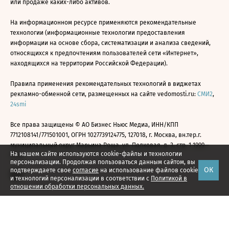
или продаже каких-либо активов.
На информационном ресурсе применяются рекомендательные
технологии (информационные технологии предоставления
информации на основе сбора, систематизации и анализа сведений,
относящихся к предпочтениям пользователей сети «Интернет»,
находящихся на территории Российской Федерации).
Правила применения рекомендательных технологий в виджетах
рекламно-обменной сети, размещенных на сайте vedomosti.ru:
СМИ2
,
24smi
Все права защищены © АО Бизнес Ньюс Медиа, ИНН/КПП
7712108141/771501001, ОГРН 1027739124775, 127018, г. Москва, вн.тер.г.
муниципальный округ Марьина Роща, ул. Полковая, д. 3, стр. 1 1999—
На нашем сайте используются cookie-файлы и технологии
2026
персонализации. Продолжая пользоваться данным сайтом, вы
ОК
подтверждаете свое
согласие
на использование файлов cookie
и технологий персонализации в соответствии с
Политикой в
отношении обработки персональных данных.