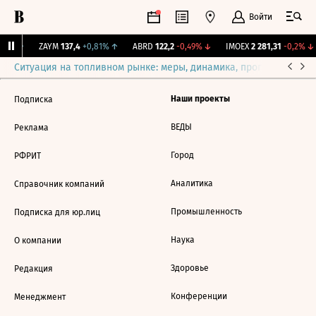
Войти
,31%
↑
ZAYM
137,4
+0,81%
↑
ABRD
122,2
-0,49%
↓
IMOEX
2 281,31
-0,2%
↓
Ситуация на топливном рынке: меры, динамика, прогнозы
Выб
Наши проекты
Подписка
ВЕДЫ
Реклама
Город
РФРИТ
Аналитика
Справочник компаний
Промышленность
Подписка для юр.лиц
Наука
О компании
Здоровье
Редакция
Конференции
Менеджмент