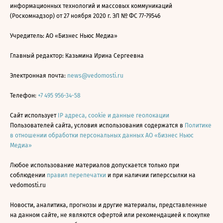
информационных технологий и массовых коммуникаций
(Роскомнадзор) от 27 ноября 2020 г. ЭЛ № ФС 77-79546
Учредитель: АО «Бизнес Ньюс Медиа»
Главный редактор: Казьмина Ирина Сергеевна
Электронная почта:
news@vedomosti.ru
Телефон:
+7 495 956-34-58
Сайт использует
IP адреса, cookie и данные геолокации
Пользователей сайта, условия использования содержатся в
Политике
в отношении обработки персональных данных АО «Бизнес Ньюс
Медиа»
Любое использование материалов допускается только при
соблюдении
правил перепечатки
и при наличии гиперссылки на
vedomosti.ru
Новости, аналитика, прогнозы и другие материалы, представленные
на данном сайте, не являются офертой или рекомендацией к покупке