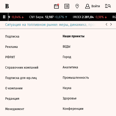
Войти
115,19
-0,04%
↓
CNY Бирж.
12,187
+0,87%
↑
IMOEX
2 281,84
-0,18%
↓
RG
Ситуация на топливном рынке: меры, динамика, прогнозы
Выб
Наши проекты
Подписка
ВЕДЫ
Реклама
Город
РФРИТ
Аналитика
Справочник компаний
Промышленность
Подписка для юр.лиц
Наука
О компании
Здоровье
Редакция
Конференции
Менеджмент