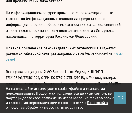
или продаже каких-либо активов.
На информационном ресурсе применяются рекомендательные
технологии (информационные технологии предоставления
информации на основе сбора, систематизации и анализа сведений,
относящихся к предпочтениям пользователей сети «Интернет»,
находящихся на территории Российской Федерации).
Правила применения рекомендательных технологий в виджетах
рекламно-обменной сети, размещенных на сайте vedomosti.ru:
СМИ2
,
24smi
Все права защищены © АО Бизнес Ньюс Медиа, ИНН/КПП
7712108141/771501001, ОГРН 1027739124775, 127018, г. Москва, вн.тер.г.
муниципальный округ Марьина Роща, ул. Полковая, д. 3, стр. 1 1999—
На нашем сайте используются cookie-файлы и технологии
2026
персонализации. Продолжая пользоваться данным сайтом, вы
ОК
подтверждаете свое
согласие
на использование файлов cookie
и технологий персонализации в соответствии с
Политикой в
отношении обработки персональных данных.