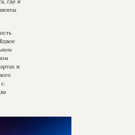
а, где и
лиенты
ость
 Вдвое
льном
ном
артах и
вого
с.
два