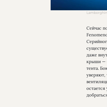
Lamborghin
Сейчас п
Fenomeno
Серийного
существу
даже вну
крыши — 
тента. Бо
уверяют,
вентиляци
остается 
добратьс