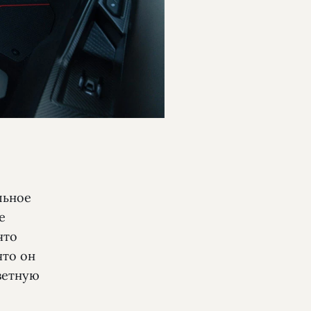
льное
е
что
что он
ветную