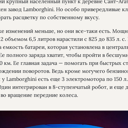
й крупный населенный пункт к деревне Сант-Агат
ен завод Lamborghini. Но особо привередливые к
рать расцветку по собственному вкусу.
ке изменений меньше, но они все-таки есть. Мощн
2 объемом 6,5 литров нарастили с 825 до 835 л. с.
 емкость батареи, которая установлена в центра
Ее полного заряда хватит, чтобы пройти в бесшум
 км. Ее главная задача — помогать при быстрых ст
ождении поворотов. Ведь кроме могучего бензино
 у Lamborghini есть еще 3 электромотора по 150 л. 
дин интегрирован в 8-ступенчатый робот, и еще 
 во вращение передние колеса.