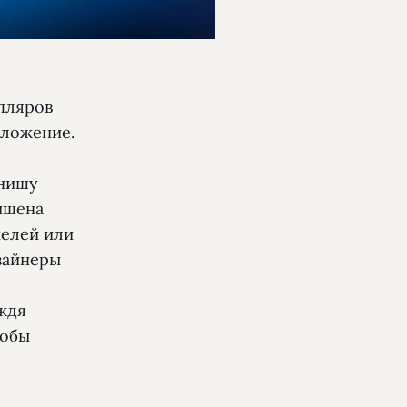
пляров
дложение.
 нишу
ишена
нелей или
изайнеры
ождя
тобы