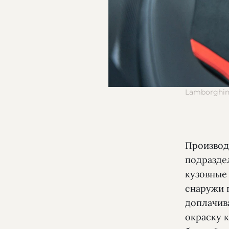
Lamborghin
Производ
подразде
кузовные
снаружи 
доплачива
окраску 