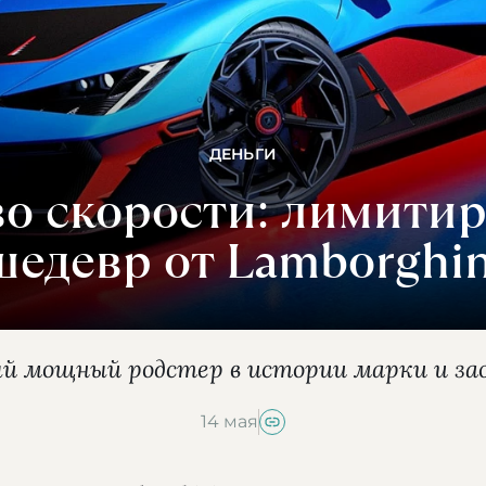
ДЕНЬГИ
во скорости: лимити
шедевр от Lamborghin
й мощный родстер в истории марки и зао
14 мая