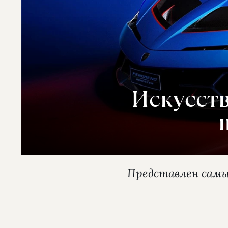
Искусст
Представлен самы