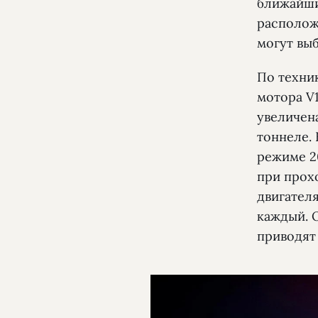
ближайши
располож
могут выб
По техни
мотора V1
увеличена
тоннеле. 
режиме 20
при прох
двигателя
каждый. О
приводят