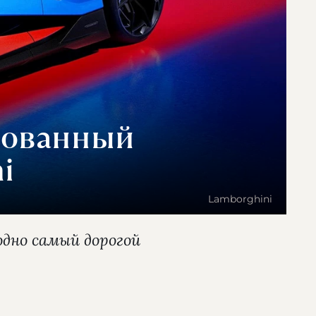
рованный
i
Lamborghini
дно самый дорогой