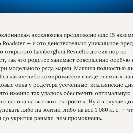
i
оклонникам эксклюзива предложено еще 15 экзем
 Roadster — и это действительно уникальное пре
 открытого Lamborghini Revuelto до сих пор не
ет, так что родстер занимает совершенно особую
три модельного ряда марки. Машина полностью л
без каких-либо компромиссов в виде съемных па
ковые окна у родстера усеченные: итальянские д
 что именно так удалось обеспечить оптимальную
ю салона на высоких скоростях. Ну а в случае д
уповать либо на зонтик, либо на все 1 080 л. с. — ч
я до укрытия раньше, чем промокнешь.