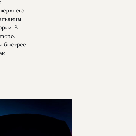
х
 верхнего
тальянцы
рки. В
omeno,
ды быстрее
ак