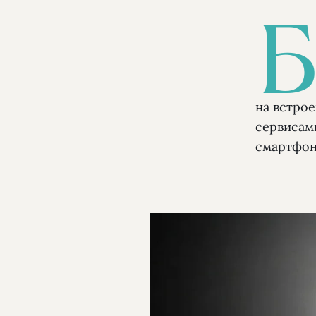
на встро
сервисам
смартфон