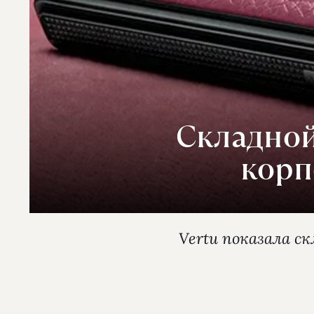
Складной
корп
Vertu показала с