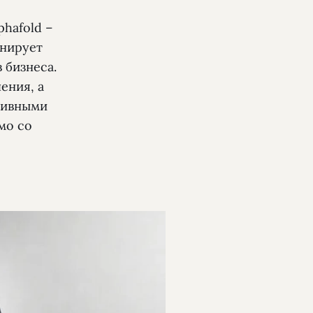
hafold –
онирует
 бизнеса.
ения, а
ативными
мо со