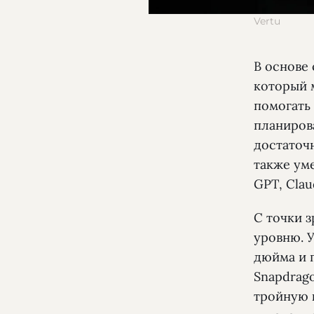
Vertu
В основе
который 
помогать
планиров
достаточ
также ум
GPT, Clau
С точки з
уровню. 
дюйма и 
Snapdrago
тройную 