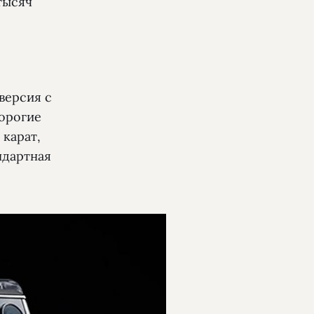
тысяч
 версия с
дорогие
 карат,
ндартная