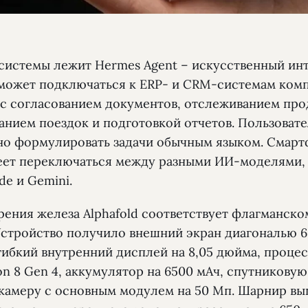
 системы лежит Hermes Agent – искусственный ин
может подключаться к ERP- и CRM-системам комп
 с согласованием документов, отслеживанием про
анием поездок и подготовкой отчетов. Пользоват
но формулировать задачи обычным языком. Смар
еет переключаться между разными ИИ-моделями,
de и Gemini.
рения железа Alphafold соответствует флагманско
Устройство получило внешний экран диагональю 6
гибкий внутренний дисплей на 8,05 дюйма, проце
n 8 Gen 4, аккумулятор на 6500 мАч, спутниковую
камеру с основным модулем на 50 Мп. Шарнир вы