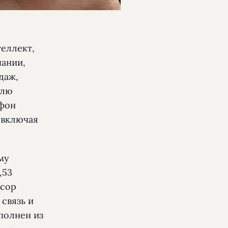
теллект,
ании,
даж,
елю
тфон
 включая
му
,53
ссор
 связь и
полнен из