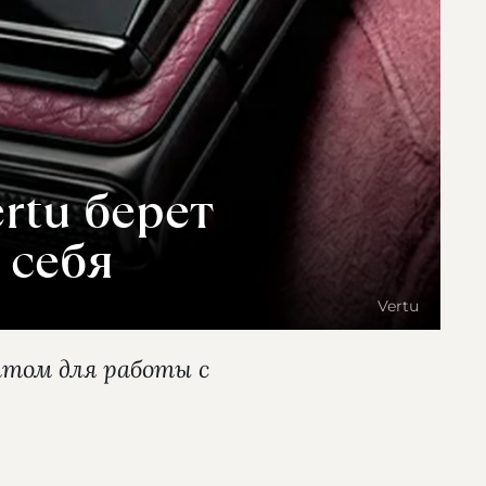
rtu берет
 себя
Vertu
нтом для работы с