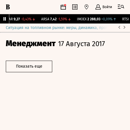
Войти
UTAR
9,27
-0,43%
↓
ARSA
7,42
-1,59%
↓
IMOEX
2 288,03
+0,09%
↑
RTSI
8
Ситуация на топливном рынке: меры, динамика, прогнозы
Выб
Менеджмент
17 Августа 2017
Показать еще