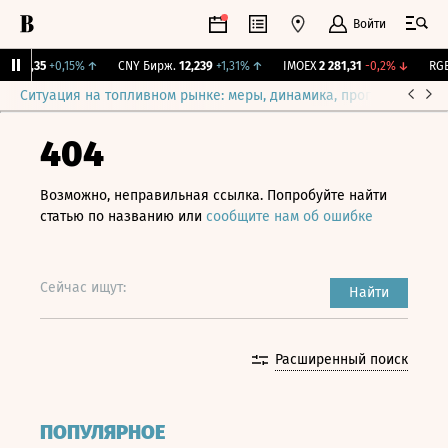
Войти
115,35
+0,15%
↑
CNY Бирж.
12,239
+1,31%
↑
IMOEX
2 281,31
-0,2%
↓
RGBI
Ситуация на топливном рынке: меры, динамика, прогнозы
Выб
404
Возможно, неправильная ссылка. Попробуйте найти
статью по названию или
сообщите нам об ошибке
Сейчас ищут:
Найти
Расширенный поиск
ПОПУЛЯРНОЕ