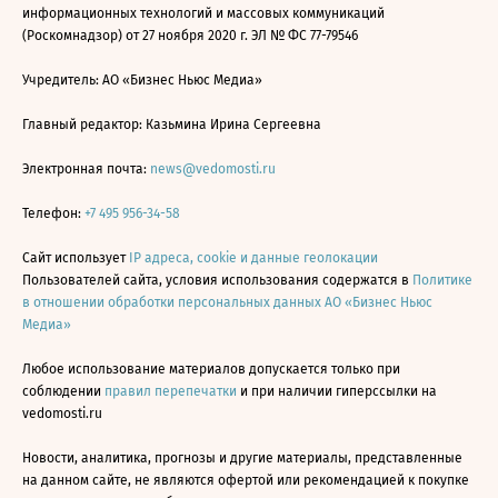
информационных технологий и массовых коммуникаций
(Роскомнадзор) от 27 ноября 2020 г. ЭЛ № ФС 77-79546
Учредитель: АО «Бизнес Ньюс Медиа»
Главный редактор: Казьмина Ирина Сергеевна
Электронная почта:
news@vedomosti.ru
Телефон:
+7 495 956-34-58
Сайт использует
IP адреса, cookie и данные геолокации
Пользователей сайта, условия использования содержатся в
Политике
в отношении обработки персональных данных АО «Бизнес Ньюс
Медиа»
Любое использование материалов допускается только при
соблюдении
правил перепечатки
и при наличии гиперссылки на
vedomosti.ru
Новости, аналитика, прогнозы и другие материалы, представленные
на данном сайте, не являются офертой или рекомендацией к покупке