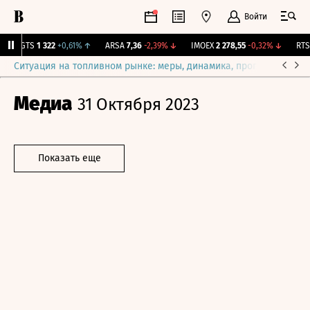
Войти
MGTS
1 322
+0,61%
↑
ARSA
7,36
-2,39%
↓
IMOEX
2 278,55
-0,32%
↓
RTSI
Ситуация на топливном рынке: меры, динамика, прогнозы
Выб
Медиа
31 Октября 2023
Показать еще