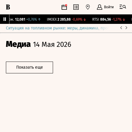
Войти
 Бирж.
12,081
+0,76%
↑
IMOEX
2 285,88
-0,69%
↓
RTSI
884,56
-1,27%
↓
R
Ситуация на топливном рынке: меры, динамика, прогнозы
Выб
Медиа
14 Мая 2026
Показать еще